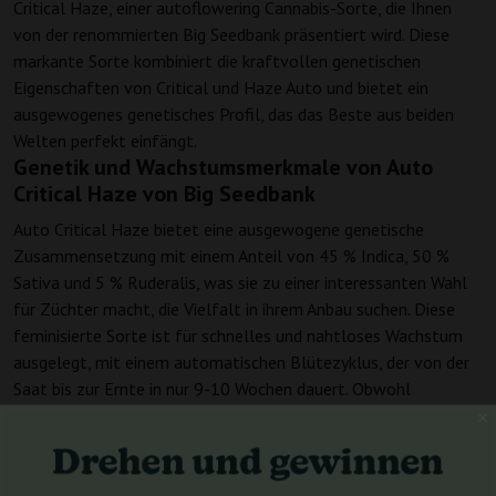
Critical Haze, einer autoflowering Cannabis-Sorte, die Ihnen
von der renommierten Big Seedbank präsentiert wird. Diese
markante Sorte kombiniert die kraftvollen genetischen
Eigenschaften von Critical und Haze Auto und bietet ein
ausgewogenes genetisches Profil, das das Beste aus beiden
Welten perfekt einfängt.
Genetik und Wachstumsmerkmale von Auto
Critical Haze von Big Seedbank
Auto Critical Haze bietet eine ausgewogene genetische
Zusammensetzung mit einem Anteil von 45 % Indica, 50 %
Sativa und 5 % Ruderalis, was sie zu einer interessanten Wahl
für Züchter macht, die Vielfalt in ihrem Anbau suchen. Diese
feminisierte Sorte ist für schnelles und nahtloses Wachstum
ausgelegt, mit einem automatischen Blütezyklus, der von der
Saat bis zur Ernte in nur 9-10 Wochen dauert. Obwohl
spezifische Höhenangaben für den Innenanbau nicht angegeben
sind, können Züchter mit einem robusten Ertragspotenzial
rechnen, wobei die Ernten im Innenbereich zwischen 400-650
g/m² liegen. Bei Anbau im Freien kann diese Sorte je nach