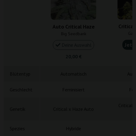
Critica
Auto Critical Haze
Gan
Big Seedbank
Jetz
Deine Auswahl
20,00 €
4
Blütentyp
Automatisch
Aut
Geschlecht
Feminisiert
Fem
Critical
Genetik
Critical x Haze Auto
Spezies
Hybride
H