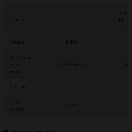
Blue 
Genetik
-
Blackb
Ru
Spezies
Indica
Von Samen
bis zur
8-9 Wochen
10-1
Ernte
Blütezeit
-
THC-
20 %
2
Gehalt