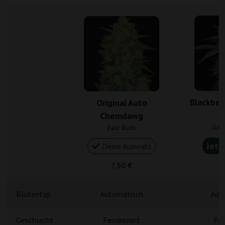
Blackber
Original Auto
Chemdawg
Gan
Fast Buds
Jetz
Deine Auswahl
7,50 €
4
Blütentyp
Automatisch
Aut
Geschlecht
Feminisiert
Fem