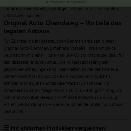
bestimmt wird. Dieses Profil macht die Sorte zur idealen Wahl
Ich möchte kein Gratisgeschenk
für alle, die eine hochprozentige THC-Sorte mit minimalem
CBD-Anteil suchen.
Original Auto Chemdawg – Vorteile des
legalen Anbaus
Für Züchter, die im gesetzlichen Rahmen arbeiten, bietet
Original Auto Chemdawg mehrere Vorteile. Ihre kompakte
Wuchsform mit einer Höhe von 60–90 cm macht sie ideal für
den diskreten Indoor-Anbau. Die Widerstandsfähigkeit
gegenüber Schädlingen und Krankheiten sowie der schnelle
Samen-zu-Ernte-Zyklus von 8–9 Wochen ermöglichen
effiziente und gut handhabbare Wachstumsphasen. Im
Innenbereich sind Erträge von bis zu 350–400 g/m² möglich,
während im Außenbereich pro Pflanze zwischen 60–160 g
erzielt werden können – was eine lohnende Ernte für Anbauer
verspricht.
Mit ähnlichen Produkten vergleichen: