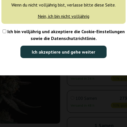
Wenn du nicht volljährig bist, verlasse bitte diese Seite.
Nein, ich bin nicht volljährig
3 Samen
12
Versand in 24 h
30% güns
Ich bin volljährig und akzeptiere die Cookie-Einstellungen
sowie die Datenschutzrichtlinie.
5 Samen
18
Ich akzeptiere und gehe weiter
Versand in 24 h
30% güns
10 Samen
33
Versand in 24 h
30% güns
100 Samen
273
Versand in 48 h
30% güns
1 Samen