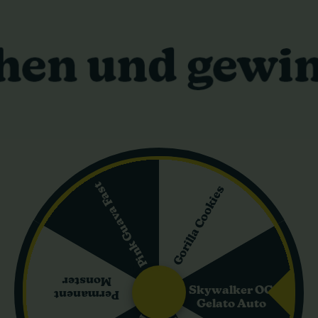
20 cm
e man im Körper spürt
er-Sorte, die auf ruhiges Tempo und spürbare körperliche Lockerun
eine überwiegend Indica-dominante Hybride (70/30) mit 18% THC. Gen
rakter
s Rezept für eine stabile Autoflower
Pink Guava Fast
Gorilla Cookies
okies und Ruderalis. Das Ergebnis ist eine Autoflowering-Pflanze,
ten.
kus auf Ruhe
hend kannst du eher mit einem „erdenden“ Profil rechnen. Keine Sort
Monster
Skywalker OG
Permanent
chmack
Gelato Auto