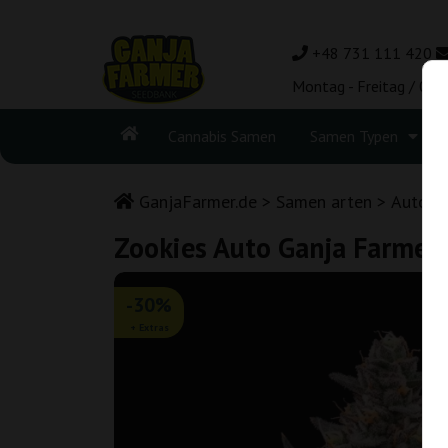
+48 731 111 420
Montag - Freitag / 08:
Cannabis Samen
Samen Typen
GanjaFarmer.de
Samen arten
Autofl
Zookies Auto Ganja Farmer
-30%
+ Extras