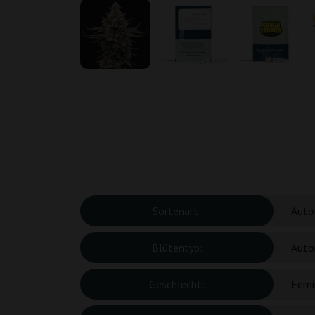
Sortenart:
Auto
Blütentyp:
Auto
Geschlecht:
Femin