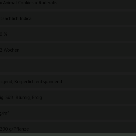
x Animal Cookies x Ruderalis
tsächlich Indica
0 %
2 Wochen
higend, Körperlich entspannend
g, Süß, Blumig, Erdig
g/m²
200 g/Pflanze