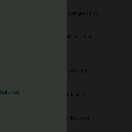
zige Note und im Hintergrund ein blumiges Finish.
ringt Charakter hinein, und der blumige Ausklang
kann sie deutlich ausfallen – ein respektvoller
halte zu
und nach einem intensiven Tag weich landen
 18% THC können überraschend stark wirken, wenn