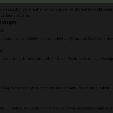
er Pflanze
 – stell dich daher auf einen kompakten Wuchs und ein praktisches F
verlässig abliefern.
d Tempo
en
po. Zookies Auto schließt den kompletten Zyklus von Start bis Ern
nd
 musst sie nicht erst „umstellen“. In der Praxis bedeutet das weni
 400 g/m2 sind ein Wert, der nicht nur auf dem Papier gut aussieht
. Ein sinnvoller Bereich für eine Autoflower, besonders wenn du p