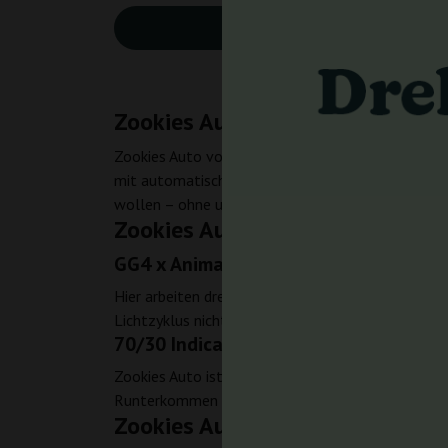
Höhe:
90-1
Zookies Auto – Entspannung, di
Zookies Auto von Ganja Farmer ist eine Autoflow
mit automatischer Blüte und einem klaren Profil: 
wollen – ohne unnötigen Schnickschnack.
Zookies Auto – Genetik und Cha
GG4 x Animal Cookies x Ruderalis – da
Hier arbeiten drei Namen zusammen: GG4, Animal Co
Lichtzyklus nicht umstellen, um die Blüte zu star
70/30 Indica/Sativa – Hybride mit Fo
Zookies Auto ist deutlich Indica-lastig, entsprec
Runterkommen und das Lösen von Anspannung.
Zookies Auto – Aroma und Ges