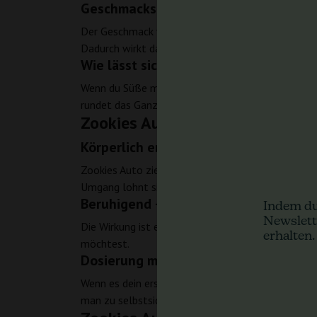
Geschmacksprofil: erdig, süß, würzig, 
Der Geschmack von Zookies Auto baut sich in Schi
Dadurch wirkt das Profil nicht eindimensional und
Wie lässt sich das in der Praxis einor
Wenn du Süße magst, die nicht künstlich wirkt, son
rundet das Ganze leicht und angenehm ab.
Zookies Auto – Wirkung
Körperlich entspannend – spürbares 
Zookies Auto zielt klar auf den Körper: lockert, b
Umgang lohnt sich.
Beruhigend – wenn du den Kopf leiser 
Indem du
Newslett
Die Wirkung ist eher sanft und ausgleichend als a
erhalten.
möchtest.
Dosierung mit Respekt
Wenn es dein erstes Treffen mit dieser Sorte ist, 
man zu selbstsicher einsteigt.