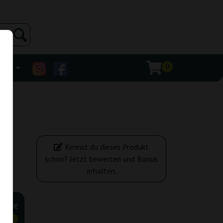
0
ehr
Kennst du dieses Produkt
schon? Jetzt bewerten und Bonus
erhalten.
,90 €
tiger