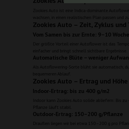
Zookies Auto – Optik und Vibe d
Zookies Auto ist eine Indica-dominante Autoflower
wachsen, in einen realistischen Plan passen und zu
Zookies Auto – Zeit, Zyklus un
Vom Samen bis zur Ernte: 9–10 Woch
Der größte Vorteil einer Autoflower ist das Tem
einfacher und bringt schnell sichtbare Ergebnisse.
Automatische Blüte – weniger Aufwa
Als Autoflowering-Sorte blüht sie automatisch, du
bequemeren Ablauf.
Zookies Auto – Ertrag und Höhe
Indoor-Ertrag: bis zu 400 g/m2
Indoor kann Zookies Auto solide abliefern: Bis zu
Pflanze läuft stabil.
Outdoor-Ertrag: 150–200 g/Pflanze
Draußen liegen wir bei etwa 150–200 g pro Pflanze