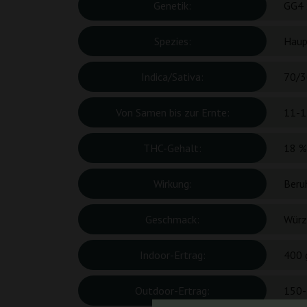
Genetik:
GG4 
Spezies:
Haup
Indica/Sativa:
70/3
Von Samen bis zur Ernte:
11-1
THC-Gehalt:
18 %
Wirkung:
Beru
Geschmack:
Würzi
Indoor-Ertrag:
400 
Outdoor-Ertrag:
150-