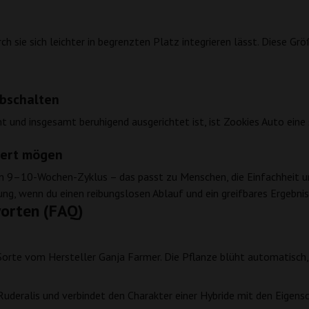
 sie sich leichter in begrenzten Platz integrieren lässt. Diese Grö
Abschalten
t und insgesamt beruhigend ausgerichtet ist, ist Zookies Auto eine 
ziert mögen
in 9–10-Wochen-Zyklus – das passt zu Menschen, die Einfachheit un
g, wenn du einen reibungslosen Ablauf und ein greifbares Ergebnis 
orten (FAQ)
Sorte vom Hersteller Ganja Farmer. Die Pflanze blüht automatisch
Ruderalis und verbindet den Charakter einer Hybride mit den Eigen