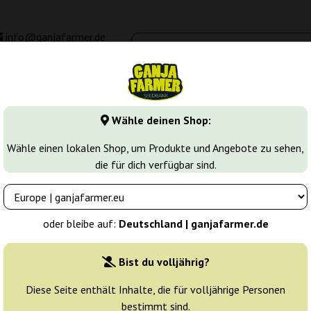
info@ganjafarmer.de
00 - 16:00
Seedbanken
Cannabis Sorten
Cannabis Stecklinge
M
Wähle deinen Shop:
ower Cannabissamen
Zookies Auto
Wähle einen lokalen Shop, um Produkte und Angebote zu sehen,
die für dich verfügbar sind.
Züchter:
Ganja Farmer
oder bleibe auf:
Deutschland | ganjafarmer.de
Originalverpackung:
Bist du volljährig?
1 Samen
4
Diese Seite enthält Inhalte, die für volljährige Personen
bestimmt sind.
Versand in 24 h
30% güns