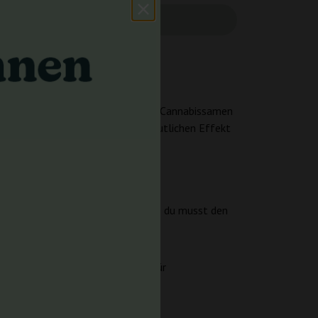
g setzt. Du bekommst feminisierte Cannabissamen
au richtig für alle, die einen deutlichen Effekt
 die von selbst in die Blüte geht – du musst den
e für Gedankenkarussell, sondern für