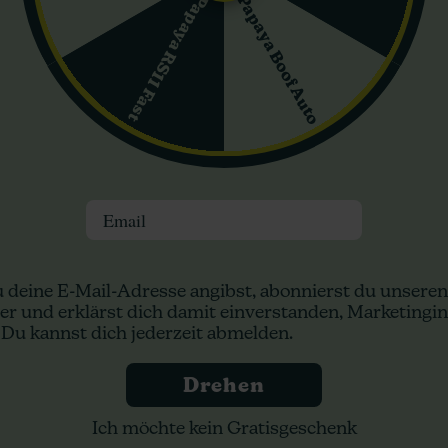
Papaya Boof Auto
Papaya RS11 Fast
blumig
chten auf: zuerst erdig, dann eine angenehme Süße, danach eine wür
 bleibt auch nach dem ersten Eindruck interessant.
dnen?
dern auf einer erdigen Basis steht, passt das sehr gut. Die Würze b
Loslassen
Email
eruhigt und hilft, den Ballast des Tages abzustreifen. Mit 18% THC 
stellen willst
 deine E-Mail-Adresse angibst, abonnierst du unseren
er und erklärst dich damit einverstanden, Marketingin
ktivierend. Eine gute Wahl, wenn du eine ruhigere Stimmung suchst 
 Du kannst dich jederzeit abmelden.
Drehen
starte lieber vorsichtig und gib ihr etwas Zeit, sich zu entfalten.
Ich möchte kein Gratisgeschenk