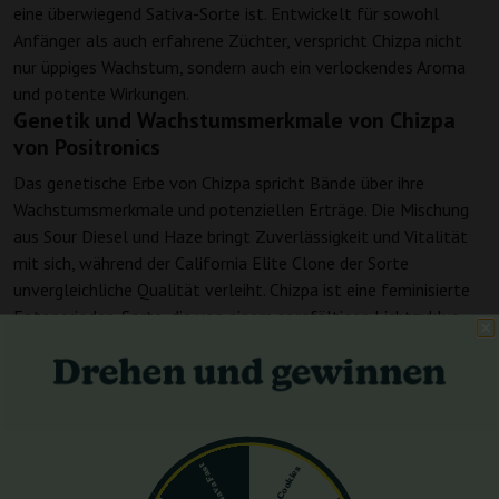
eine überwiegend Sativa-Sorte ist. Entwickelt für sowohl
Anfänger als auch erfahrene Züchter, verspricht Chizpa nicht
nur üppiges Wachstum, sondern auch ein verlockendes Aroma
und potente Wirkungen.
Genetik und Wachstumsmerkmale von Chizpa
von Positronics
Das genetische Erbe von Chizpa spricht Bände über ihre
Wachstumsmerkmale und potenziellen Erträge. Die Mischung
aus Sour Diesel und Haze bringt Zuverlässigkeit und Vitalität
mit sich, während der California Elite Clone der Sorte
unvergleichliche Qualität verleiht. Chizpa ist eine feminisierte
Fotoperioden-Sorte, die von einem sorgfältigen Lichtzyklus
profitiert, um ihr volles Potenzial zu erreichen. Die Blütezeit
beträgt etwa 70-77 Tage, was den Züchtern eine beträchtliche
Ernte bietet. Im Innenbereich können Züchter mit Erträgen von
rund 450 g/m² rechnen, während der Anbau im Freien bis zu 800
g/Pflanze einbringen kann.
Pink Guava Fast
Geschmack und Aroma von Chizpa von
Gorilla Cookies