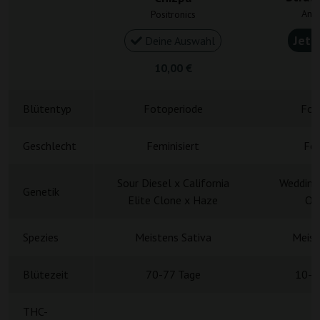
Ane
Positronics
Jetz
Deine Auswahl
10,00 €
2
Blütentyp
Fotoperiode
Fot
Geschlecht
Feminisiert
Fem
Sour Diesel x California
Wedding 
Genetik
Elite Clone x Haze
Or
Spezies
Meistens Sativa
Meist
Blütezeit
70-77 Tage
10-1
THC-