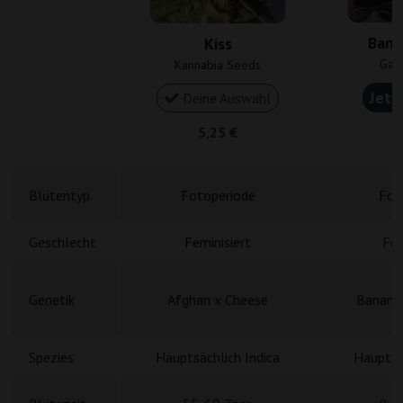
Bana
Kiss
Gan
Kannabia Seeds
Jetz
Deine Auswahl
5,25 €
5
Blütentyp
Fotoperiode
Fot
Geschlecht
Feminisiert
Fem
Genetik
Afghan x Cheese
Banana
Spezies
Hauptsächlich Indica
Hauptsä