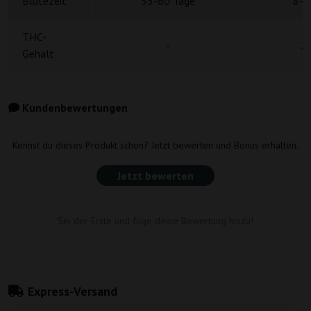
Blütezeit
55-60 Tage
8-9
THC-
-
2
Gehalt
Kundenbewertungen
Kennst du dieses Produkt schon? Jetzt bewerten und Bonus erhalten.
Jetzt bewerten
Sei der Erste und füge deine Bewertung hinzu!
Express-Versand