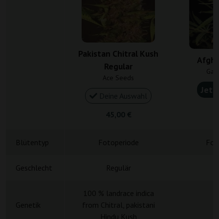
Pakistan Chitral Kush
Afgha
Regular
Gan
Ace Seeds
Jetz
Deine Auswahl
4
45,00 €
Blütentyp
Fotoperiode
Fot
Geschlecht
Regulär
R
100 % landrace indica
Genetik
from Chitral, pakistani
A
Hindu Kush