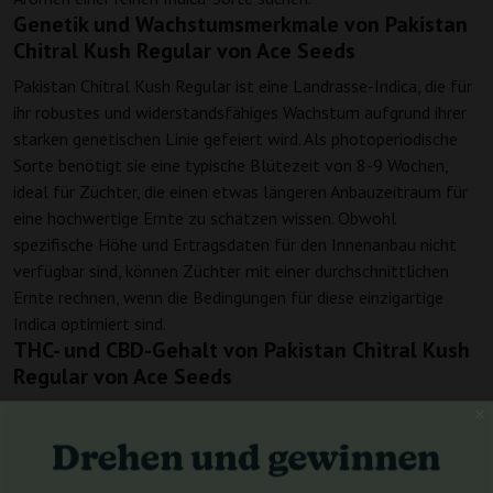
Genetik und Wachstumsmerkmale von Pakistan
Chitral Kush Regular von Ace Seeds
Pakistan Chitral Kush Regular ist eine Landrasse-Indica, die für
ihr robustes und widerstandsfähiges Wachstum aufgrund ihrer
starken genetischen Linie gefeiert wird. Als photoperiodische
Sorte benötigt sie eine typische Blütezeit von 8-9 Wochen,
ideal für Züchter, die einen etwas längeren Anbauzeitraum für
eine hochwertige Ernte zu schätzen wissen. Obwohl
spezifische Höhe und Ertragsdaten für den Innenanbau nicht
verfügbar sind, können Züchter mit einer durchschnittlichen
Ernte rechnen, wenn die Bedingungen für diese einzigartige
Indica optimiert sind.
THC- und CBD-Gehalt von Pakistan Chitral Kush
Regular von Ace Seeds
Mit THC-Werten zwischen 15-18% und einem minimalen CBD-
Gehalt von 0,07% bietet diese Sorte ein kraftvolles und
zerebrales Erlebnis. Ihre THC-Konzentration macht sie sowohl
für Freizeitanwender, die eine tiefgreifende Entspannung