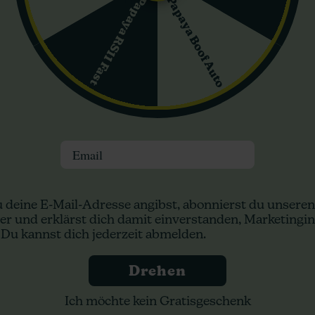
iebhaber, die lebendige und nuancierte Aromen zu schätzen wissen.
Papaya Boof Auto
Papaya RS11 Fast
gsaufhellenden und entspannenden Wirkungen, was es zu einer perfe
um nach einem langen Tag zu entspannen oder um einen gemütliche
menfassend ist Fraggle Skunk Auto von Philosopher Seeds eine Spi
annabissorte suchen. Der einfache Anbau, kombiniert mit dem kös
ion für eine breite Palette von Cannabisnutzern.
n:
Email
 deine E-Mail-Adresse angibst, abonnierst du unseren
er und erklärst dich damit einverstanden, Marketingin
 Du kannst dich jederzeit abmelden.
Drehen
Ich möchte kein Gratisgeschenk