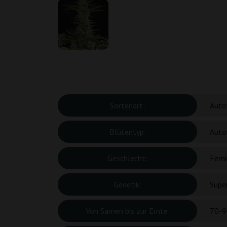
Sortenart:
Auto
Blütentyp:
Auto
Geschlecht:
Femin
Genetik:
Super
Von Samen bis zur Ernte:
70-9