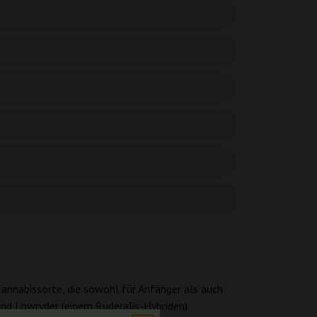
annabissorte, die sowohl für Anfänger als auch
und Lowryder (einem Ruderalis-Hybriden)