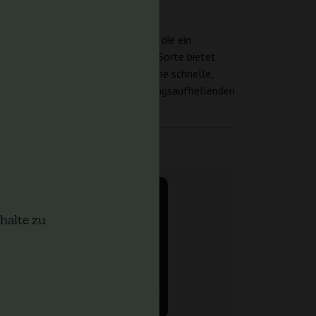
kten Sorte für diejenigen macht, die ein
n Nachmittag zu genießen, diese Sorte bietet
tzenwahl für diejenigen, die eine schnelle,
tlichen Geschmack und den stimmungsaufhellenden
halte zu