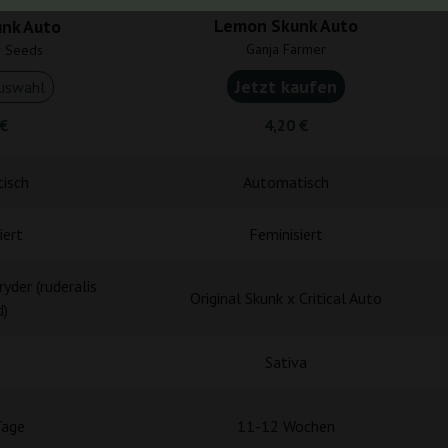
Lemon Skunk Auto
unk Auto
Ganja Farmer
r Seeds
Jetzt kaufen
uswahl
 €
4,20 €
isch
Automatisch
iert
Feminisiert
yder (ruderalis
Original Skunk x Critical Auto
d)
Sativa
Tage
11-12 Wochen