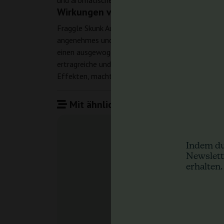
und aromatische Erfahrung ist ideal für Cannabisl
Wirkungen von Fraggle Skunk Auto
Fraggle Skunk Auto ist bekannt für seine stimmun
angenehmes und erhebendes Erlebnis suchen. Ob 
einen ausgewogenen und angenehmen Rausch. Zusam
ertragreiche und geschmackvolle autoflowering C
Effekten, macht sie zu einer ausgezeichneten Opt
Mit ähnlichen Produkten vergleiche
Indem du
Newslett
erhalten.