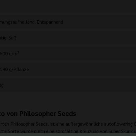
mungsaufhellend, Entspannend
tig, Süß
600 g/m²
140 g/Pflanze
ig
to von Philosopher Seeds
ten Philosopher Seeds, ist eine außergewöhnliche autoflowering C
ierte Sorte wurde durch eine sorgfältige Kreuzung von Super Skunk 