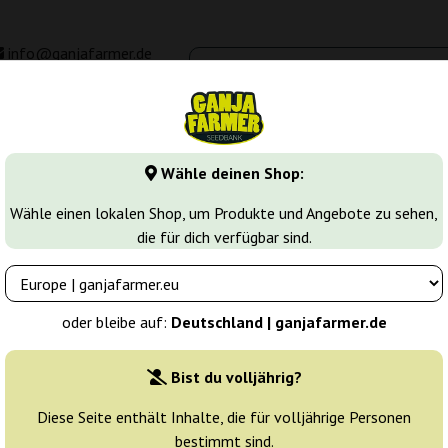
info@ganjafarmer.de
00 - 16:00
Seedbanken
Cannabis Sorten
Cannabis Stecklinge
M
Wähle deinen Shop:
k
Fraggle Skunk Auto
Wähle einen lokalen Shop, um Produkte und Angebote zu sehen,
die für dich verfügbar sind.
opher Seeds
Züchter:
Philosopher Seeds
oder bleibe auf:
Deutschland | ganjafarmer.de
Originalverpackung:
Bist du volljährig?
1 Samen
9
Diese Seite enthält Inhalte, die für volljährige Personen
bestimmt sind.
Versand in 3-7