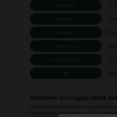
THC-Gehalt:
18 %
Wirkung:
Stim
Geschmack:
Fruch
Indoor-Ertrag:
500-
Outdoor-Ertrag:
120-
CBD:
Niedr
Entdecken Sie Fraggle Skunk Au
Fraggle Skunk Auto, entwickelt von den renommier
für erfahrene Züchter geeignet ist. Diese feminis