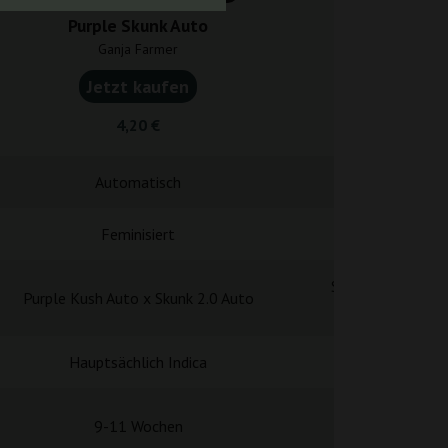
Purple Skunk Auto
Super Sku
Ganja Farmer
Ganja F
Jetzt kaufen
Jetzt k
4,20 €
4,20
Automatisch
Automa
Feminisiert
Femini
Super Skunk x No
Purple Kush Auto x Skunk 2.0 Auto
Ruder
Hauptsächlich Indica
Indi
9-11 Wochen
10-11 W