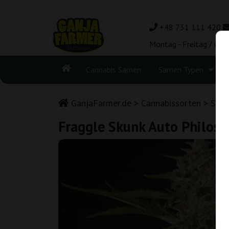
+48 731 111 420
Montag - Freitag / 08:
Cannabis Samen
Samen Typen
GanjaFarmer.de
Cannabissorten
Skun
Fraggle Skunk Auto Philos