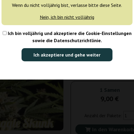
Wenn du nicht volljährig bist, verlasse bitte diese Seite.
Tagen
Nein, ich bin nicht volljährig
3 Samen
23
Ich bin volljährig und akzeptiere die Cookie-Einstellungen
Versand in 3-7
sowie die Datenschutzrichtlinie.
Tagen
Ich akzeptiere und gehe weiter
25 Samen
138
Nicht verfügbar
1 Samen
9,00 €
Anzahl der Pakete:
In den Warenkorb