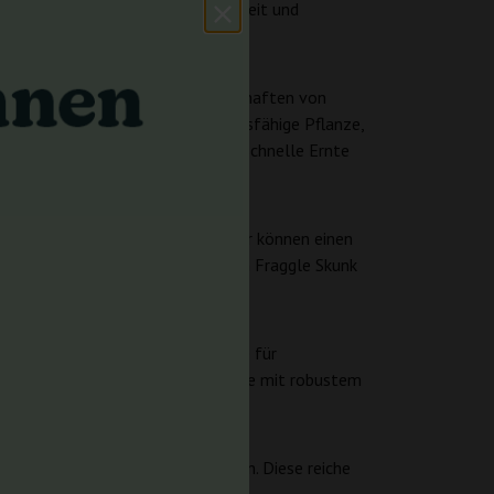
r diejenigen macht, die Leichtigkeit und
ndsfähigen autoflowering Eigenschaften von
 widerstandsfähige und anpassungsfähige Pflanze,
, das Züchter anspricht, die eine schnelle Ernte
 draußen angepflanzt. Innenzüchter können einen
e beeindruckenden Erträge machen Fraggle Skunk
Produktion anstreben.
während die niedrigen CBD-Werte für
n Wahl für diejenigen, die eine Sorte mit robustem
einem Genuss für die Sinne machen. Diese reiche