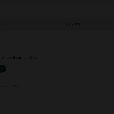
-
%
18-24 %
rten und Bonus erhalten.
ertung hinzu!