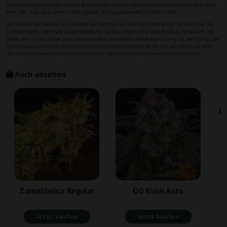
Auch ansehen
Am
Zamaldelica Regular
OG Kush Auto
Jetzt kaufen
Jetzt kaufen