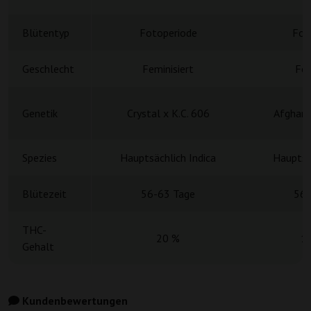
Blütentyp
Fotoperiode
Fot
Geschlecht
Feminisiert
Fem
Genetik
Crystal x K.C. 606
Afghani
Spezies
Hauptsächlich Indica
Hauptsä
Blütezeit
56-63 Tage
56-
THC-
20 %
1
Gehalt
Kundenbewertungen