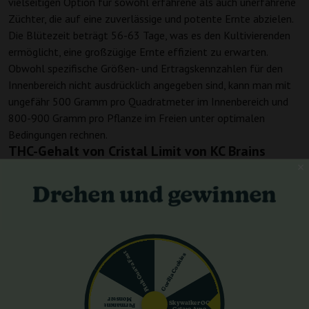
vielseitigen Option für sowohl erfahrene als auch unerfahrene
Züchter, die auf eine zuverlässige und potente Ernte abzielen.
Die Blütezeit beträgt 56-63 Tage, was es den Kultivierenden
ermöglicht, eine großzügige Ernte effizient zu erwarten.
Obwohl spezifische Größen- und Ertragskennzahlen für den
Innenbereich nicht ausdrücklich angegeben sind, kann man mit
ungefähr 500 Gramm pro Quadratmeter im Innenbereich und
800-900 Gramm pro Pflanze im Freien unter optimalen
Bedingungen rechnen.
THC-Gehalt von Cristal Limit von KC Brains
Mit einem beeindruckenden THC-Gehalt von 20% bietet Cristal
Limit ein kraftvolles Erlebnis, das sowohl intensiv als auch tief
entspannend ist. Dieses robuste Cannabinoidprofil sorgt für
eine potente Wirkung und zieht sowohl Freizeitanwender an,
die nach einem starken Erlebnis suchen, als auch medizinische
Anwender, die signifikante Linderung suchen.
Pink Guava Fast
Gorilla Cookies
Geschmack und Aroma von Cristal Limit von KC
Brains
Monster
Skywalker OG
Permanent