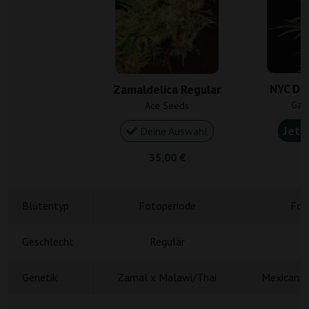
NYC Die
Zamaldelica Regular
Gan
Ace Seeds
Jetz
Deine Auswahl
35,00 €
4
Blütentyp
Fotoperiode
Fot
Geschlecht
Regulär
R
Genetik
Zamal x Malawi/Thai
Mexican S