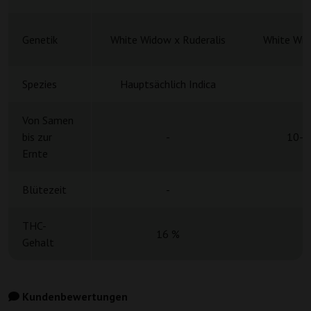
Genetik
White Widow x Ruderalis
White Wid
Spezies
Hauptsächlich Indica
H
Von Samen
bis zur
-
10-1
Ernte
Blütezeit
-
THC-
16 %
Gehalt
Kundenbewertungen