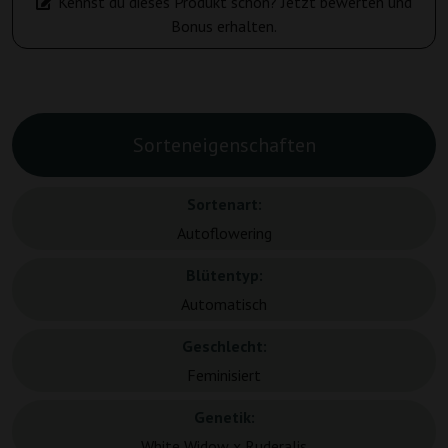
Kennst du dieses Produkt schon? Jetzt bewerten und
Bonus erhalten.
Sorteneigenschaften
Sortenart:
Autoflowering
Blütentyp:
Automatisch
Geschlecht:
Feminisiert
Genetik:
White Widow x Ruderalis