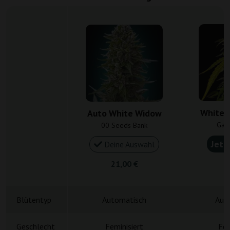
White 
Auto White Widow
Gan
00 Seeds Bank
Jetz
Deine Auswahl
21,00 €
4
Blütentyp
Automatisch
Aut
Geschlecht
Feminisiert
Fem