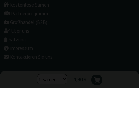
Kostenlose Samen
Partnerprogramm
Großhandel (B2B)
Über uns
Satzung
Impressum
Kontaktieren Sie uns
4,90 €
Shop wechseln:
▾
Deutschland