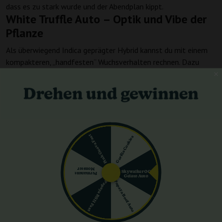
dass es zu stark wurde und der Abendplan kippt.
White Truffle Auto – Optik und Vibe der
Pflanze
Als überwiegend Indica geprägter Hybrid kannst du mit einem
kompakteren, „handfesten“ Wuchsverhalten rechnen. Dazu
kommt der praktische Punkt: Autos stehen oft für Komfort bei
kleineren Projekten und leichteres Planen.
Überwiegend Indica, Hybrid – so zeigt sich das
im Anbau
Indica-Dominanz bedeutet meist: einfacher im Raum zu
kontrollieren. In Kombination mit der automatischen Blüte
Pink Guava Fast
Gorilla Cookies
bekommst du einen geraden Ablauf: Start, Wachstum, Finish –
ohne Umschalten.
White Truffle Auto – Zeit, Zyklus und
Monster
Skywalker OG
Permanent
Gelato Auto
Papaya Boof Auto
Papaya RS11 Fast
Tempo
Hier hat White Truffle Auto ein echtes Argument, das man im
Zeitplan merkt.