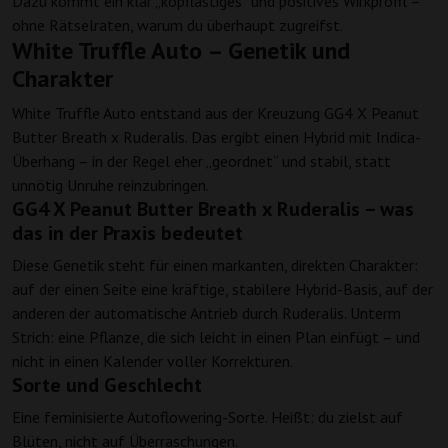
Dazu kommt ein klar „kopflastiges“ und positives Wirkprofil –
ohne Rätselraten, warum du überhaupt zugreifst.
White Truffle Auto – Genetik und
Charakter
White Truffle Auto entstand aus der Kreuzung GG4 X Peanut
Butter Breath x Ruderalis. Das ergibt einen Hybrid mit Indica-
Überhang – in der Regel eher „geordnet“ und stabil, statt
unnötig Unruhe reinzubringen.
GG4 X Peanut Butter Breath x Ruderalis – was
das in der Praxis bedeutet
Diese Genetik steht für einen markanten, direkten Charakter:
auf der einen Seite eine kräftige, stabilere Hybrid-Basis, auf der
anderen der automatische Antrieb durch Ruderalis. Unterm
Strich: eine Pflanze, die sich leicht in einen Plan einfügt – und
nicht in einen Kalender voller Korrekturen.
Sorte und Geschlecht
Eine feminisierte Autoflowering-Sorte. Heißt: du zielst auf
Blüten, nicht auf Überraschungen.