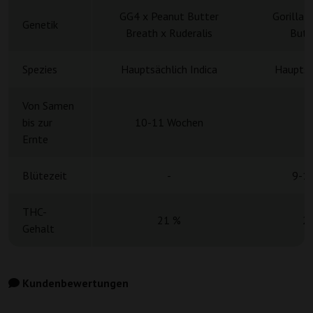
GG4 x Peanut Butter
Gorilla 
Genetik
Breath x Ruderalis
Butt
Spezies
Hauptsächlich Indica
Hauptsä
Von Samen
bis zur
10-11 Wochen
Ernte
Blütezeit
-
9-1
THC-
21 %
2
Gehalt
Kundenbewertungen