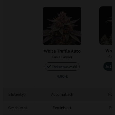
Whit
White Truffle Auto
Gan
Ganja Farmer
Jetz
Deine Auswahl
4,90 €
5
Blütentyp
Automatisch
Fot
Geschlecht
Feminisiert
Fem