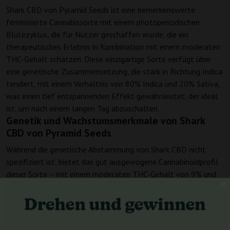
Shark CBD von Pyramid Seeds ist eine bemerkenswerte
feminisierte Cannabissorte mit einem photoperiodischen
Blütezyklus, die für Nutzer geschaffen wurde, die ein
therapeutisches Erlebnis in Kombination mit einem moderaten
THC-Gehalt schätzen. Diese einzigartige Sorte verfügt über
eine genetische Zusammensetzung, die stark in Richtung Indica
tendiert, mit einem Verhältnis von 80% Indica und 20% Sativa,
was einen tief entspannenden Effekt gewährleistet, der ideal
ist, um nach einem langen Tag abzuschalten.
Genetik und Wachstumsmerkmale von Shark
CBD von Pyramid Seeds
Während die genetische Abstammung von Shark CBD nicht
spezifiziert ist, bietet das gut ausgewogene Cannabinoidprofil
dieser Sorte – mit einem moderaten THC-Gehalt von 9% und
einem höheren CBD-Gehalt von 10% – einen sanften und
therapeutischen Effekt ohne überwältigende psychoaktive
Wirkungen. Als photoperiodische Sorte benötigt Shark CBD
etwa 55 Tage, um seinen Blütezyklus abzuschließen. Während