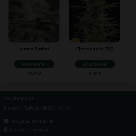
C
Lemon Sorbet
Cheesy Auto CBD
Jetzt kaufen
Jetzt kaufen
19,60 €
9,00 €
GanjaFarmer.de
Montag - Freitag / 08:00 - 16:00
info@ganjafarmer.de
Weltweiter Versand