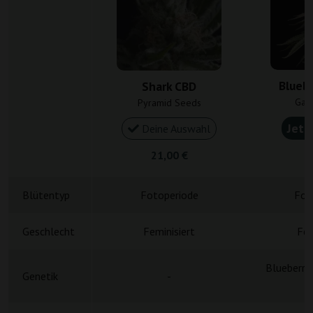
Bluebe
Shark CBD
Gan
Pyramid Seeds
Jetz
Deine Auswahl
21,00 €
4
Blütentyp
Fotoperiode
Fot
Geschlecht
Feminisiert
Fem
Blueberry
Genetik
-
D