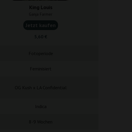
King Louis
Critical M
Ganja Farmer
Bulk Femini
Jetzt kaufen
Jetzt k
5,60 €
9,75
Fotoperiode
Fotope
Feminisiert
Femini
OG Kush x LA Confidential
Critical Mass × C
Indica
Indi
8-9 Wochen
8-9 Wo