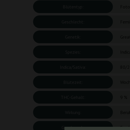
Blütentyp:
Foto
Geschlecht:
Femin
Genetik:
Grea
Spezies:
Indic
Indica/Sativa:
80/2
Blütezeit:
Woc
THC-Gehalt:
9 %
Wirkung:
Beru
Geschmack:
Fruc