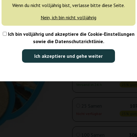
Wenn du nicht volljährig bist, verlasse bitte diese Seite.
Nein, ich bin nicht volljährig
3 Samen
18
Versand in 24 h
25% güns
Ich bin volljährig und akzeptiere die Cookie-Einstellungen
sowie die Datenschutzrichtlinie.
5 Samen
29
Ich akzeptiere und gehe weiter
Versand in 24 h
25% güns
10 Samen
54
Versand in 24 h
25% güns
25 Samen
107
Nicht verfügbar
25% güns
100 Samen
306