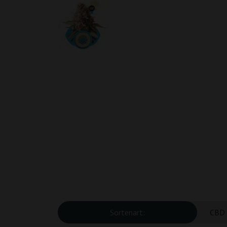
Sortenart:
CBD