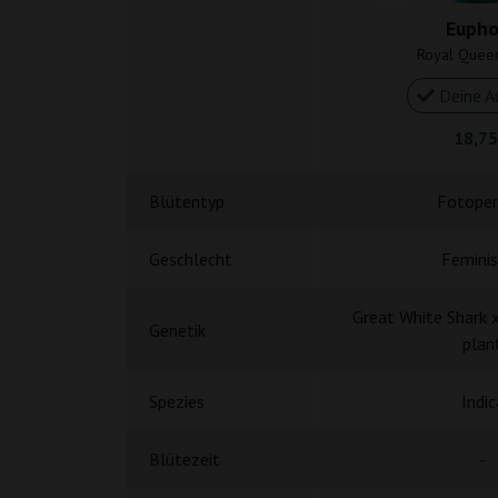
Eupho
Royal Quee
Deine A
18,75
Blütentyp
Fotoper
Geschlecht
Feminis
Great White Shark
Genetik
plan
Spezies
Indic
Blütezeit
-