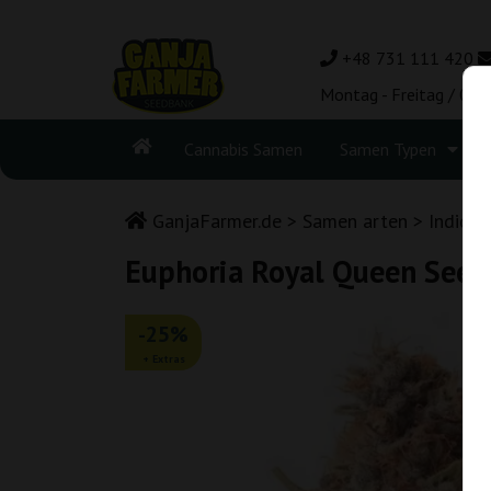
+48 731 111 420
Montag - Freitag / 08:
Cannabis Samen
Samen Typen
GanjaFarmer.de
Samen arten
Indica
Euphoria Royal Queen Seed
-25%
+ Extras