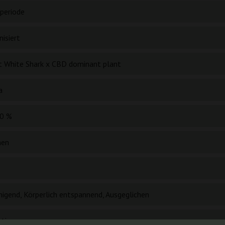
periode
isiert
t White Shark x CBD dominant plant
a
0 %
hen
higend, Körperlich entspannend, Ausgeglichen
htig