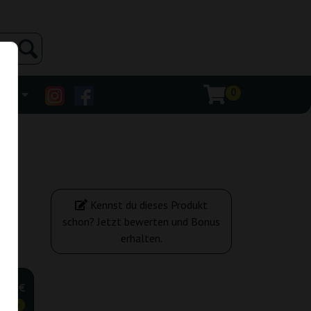
0
ehr
Kennst du dieses Produkt
schon? Jetzt bewerten und Bonus
erhalten.
7,50 €
tiger