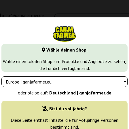
info@ganjafarmer.de
00 - 16:00
Seedbanken
Cannabis Sorten
Cannabis Stecklinge
M
Wähle deinen Shop:
 samen
Euphoria
Wähle einen lokalen Shop, um Produkte und Angebote zu sehen,
die für dich verfügbar sind.
s
Züchter:
Royal Queen Seeds
oder bleibe auf:
Deutschland | ganjafarmer.de
Originalverpackung:
Bist du volljährig?
1 Samen
Diese Seite enthält Inhalte, die für volljährige Personen
bestimmt sind.
Versand in 24 h
25% güns