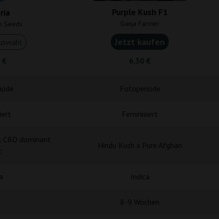
Purple Kush F1
ria
Ganja Farmer
n Seeds
Jetzt kaufen
uswahl
 €
6,30 €
iode
Fotoperiode
iert
Feminisiert
 x CBD dominant
Hindu Kush x Pure Afghan
t
a
Indica
8-9 Wochen