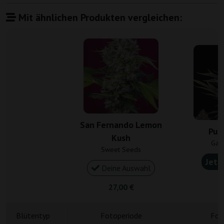
Mit ähnlichen Produkten vergleichen:
San Fernando Lemon
Pur
Kush
Gan
Sweet Seeds
Jetz
Deine Auswahl
4
27,00 €
Blütentyp
Fotoperiode
Fot