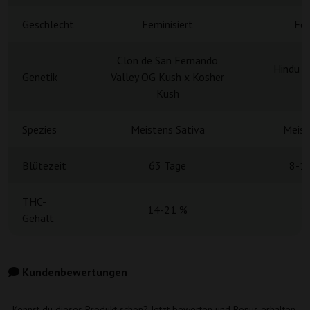
Geschlecht
Feminisiert
Fem
Clon de San Fernando
Hindu K
Genetik
Valley OG Kush x Kosher
A
Kush
Spezies
Meistens Sativa
Meist
Blütezeit
63 Tage
8-1
THC-
14-21 %
1
Gehalt
Kundenbewertungen
Kennst du dieses Produkt schon? Jetzt bewerten und Bonus erhalten.