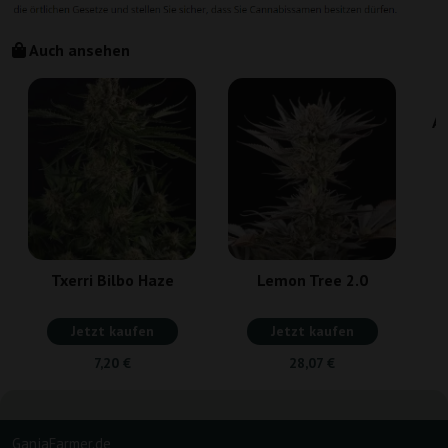
Auch ansehen
Au
Txerri Bilbo Haze
Lemon Tree 2.0
Jetzt kaufen
Jetzt kaufen
7,20 €
28,07 €
GanjaFarmer.de