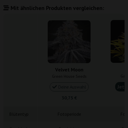
Mit ähnlichen Produkten vergleichen:
Velvet Moon
Gan
Green House Seeds
Jetz
Deine Auswahl
30,75 €
5
Blütentyp
Fotoperiode
Fot