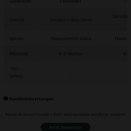
Geschlecht
Feminisiert
Fem
ChemDog D
Genetik
Dosidos x Holy Punch
C
Spezies
Hauptsächlich Indica
Hauptsä
Blütezeit
8-9 Wochen
8-9
THC-
-
2
Gehalt
Kundenbewertungen
Kennst du dieses Produkt schon? Jetzt bewerten und Bonus erhalten.
Jetzt bewerten