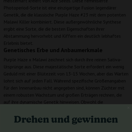
meisterhaft kreiert von Ace Seeds. Diese feminisierte
Photoperiod-Sorte ist eine einzigartige Fusion legendärer
Genetik, die die klassische Purple Haze #23 mit dem potenten
Malawi Killer kombiniert. Diese außergewöhnliche Synthese
ergibt eine Sorte, die die besten Eigenschaften ihrer
Abstammung hervorhebt und Kiffern ein deutlich lebhaftes
Erlebnis bietet.
Genetisches Erbe und Anbaumerkmale
Purple Haze x Malawi zeichnet sich durch ihre reinen Sativa-
Ursprünge aus. Diese majestätische Sorte erfordert ein wenig
Geduld mit einer Blütezeit von 13-15 Wochen, aber das Warten
lohnt sich auf jeden Fall. Während spezifische Größenangaben
für den Innenanbau nicht angegeben sind, können Züchter mit
einem robusten Wachstum und großen Erträgen rechnen, die
auf ihre dynamische Genetik hinweisen. Obwohl die
Ertragsdaten für den Außenanbau nicht spezifiziert sind,
werden die Erträge im Innenanbau als groß eingestuft, was sie
zu einer wertvollen Sorte für engagierte Züchter macht.
Potenz und Cannabinoidprofil