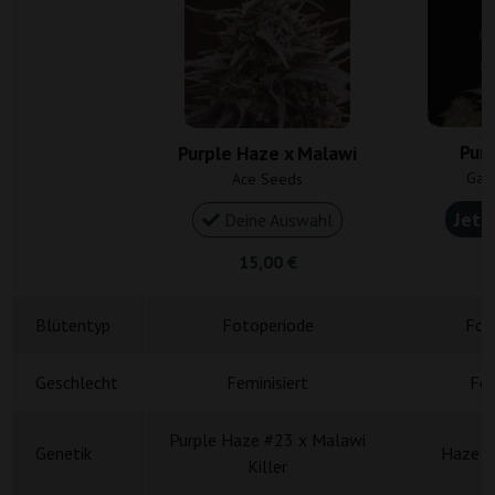
Pur
Purple Haze x Malawi
Gan
Ace Seeds
Jetz
Deine Auswahl
15,00 €
5
Blütentyp
Fotoperiode
Fot
Geschlecht
Feminisiert
Fem
Purple Haze #23 x Malawi
Genetik
Haze x 
Killer