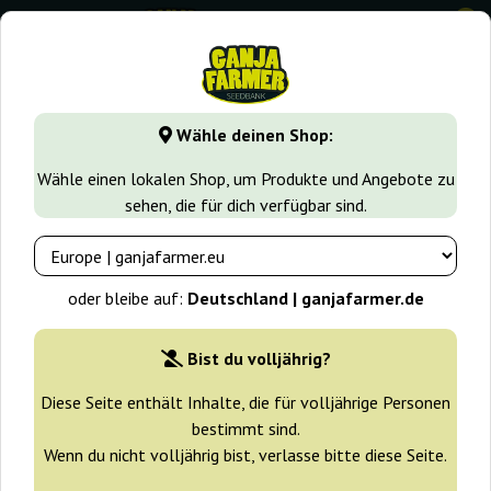
0
⭐ -40% Schnell wachsende Sorten ⭐
⏰ 2 Tage 02:55:38
Wähle deinen Shop:
GanjaFarmer.de
Cannabissorten
Purple Haze
Purple H
Wähle einen lokalen Shop, um Produkte und Angebote zu
sehen, die für dich verfügbar sind.
Purple Haze x Malawi Ace Seeds
oder bleibe auf:
Deutschland | ganjafarmer.de
Bist du volljährig?
Diese Seite enthält Inhalte, die für volljährige Personen
bestimmt sind.
Wenn du nicht volljährig bist, verlasse bitte diese Seite.