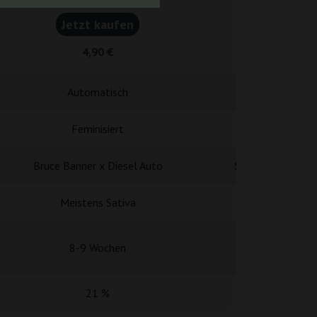
Jetzt kaufen
Jetzt k
4,90 €
4,20
Automatisch
Automa
Feminisiert
Femini
Bruce Banner x Diesel Auto
Super Boof x Zo
Meistens Sativa
Hybr
8-9 Wochen
9-10 W
21 %
18-2