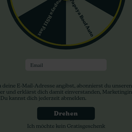
Papaya Boof Auto
Papaya RS11 Fast
nnende Wirkungen erwarten. Ihre beruhigenden Eigenschaften mache
beruhigende Natur der Sorte eignet sich perfekt für entspannende 
ry von Sagarmatha ein schnell wachsendes, geschmackvolles und po
arken Effekten macht sie zu einer gefragten Sorte sowohl für unerf
n:
Email
 deine E-Mail-Adresse angibst, abonnierst du unseren
er und erklärst dich damit einverstanden, Marketingin
 Du kannst dich jederzeit abmelden.
Drehen
Afghani F1 Auto
erry
Ich möchte kein Gratisgeschenk
Ganja Farmer
atha