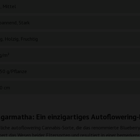
, Mittel
pannend, Stark
g, Holzig, Fruchtig
g/m²
50 g/Pflanze
0 cm
garmatha: Ein einzigartiges Autoflowering-
iche autoflowering Cannabis-Sorte, die das renommierte Blueberry
pert das Wesen beider Eltersorten und resultiert in einer bemerkens