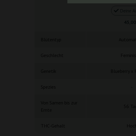
Deine A
45,00
Blütentyp
Automat
Geschlecht
Feminis
Genetik
Blueberry x 
Spezies
-
Von Samen bis zur
56 Ta
Ernte
THC-Gehalt
Hoc