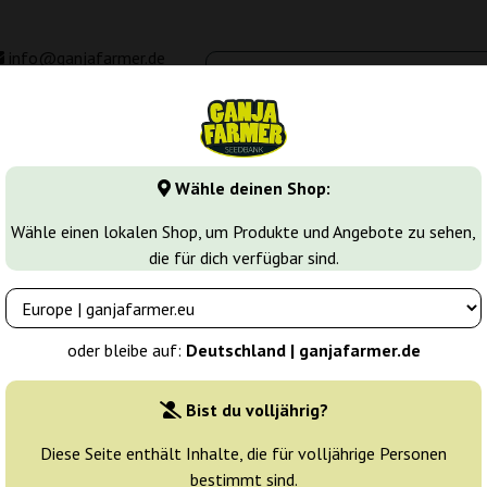
info@ganjafarmer.de
00 - 16:00
Seedbanken
Cannabis Sorten
Cannabis Stecklinge
M
Wähle deinen Shop:
berry
Smurfberry
Wähle einen lokalen Shop, um Produkte und Angebote zu sehen,
die für dich verfügbar sind.
Züchter:
Sagarmatha
oder bleibe auf:
Deutschland | ganjafarmer.de
Originalverpackung:
Bist du volljährig?
5 Samen
45
Diese Seite enthält Inhalte, die für volljährige Personen
bestimmt sind.
Versand in 3-7
10% güns