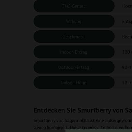
THC-Gehalt:
Hoch
Wirkung:
Ents
Geschmack:
Beeri
Indoor-Ertrag:
300 
Outdoor-Ertrag:
80-1
Indoor-Höhe:
50-7
Entdecken Sie Smurfberry von Sa
Smurfberry von Sagarmatha ist eine außergewöhnl
Genen kombiniert. Diese feminisierte Sorte verkör