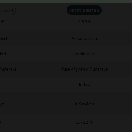
Jetzt kaufen
uswahl
 €
4,50 €
isch
Automatisch
iert
Feminisiert
Ruderalis
Pure Afghan x Ruderalis
Indica
ge
8 Wochen
h
18-22 %