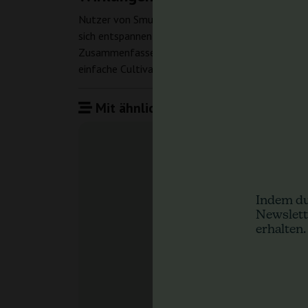
Nutzer von Smurfberry können mächtige und entspa
sich entspannen und Stress abbauen möchten. Die 
Zusammenfassend lässt sich sagen, dass Smurfber
einfache Cultivation in Kombination mit ihren st
Mit ähnlichen Produkten vergleiche
Indem du
Newslett
erhalten.
Smurfb
Sagarm