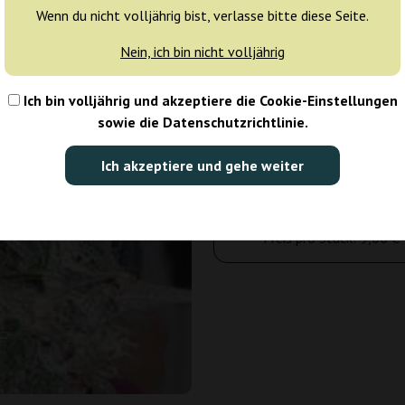
Wenn du nicht volljährig bist, verlasse bitte diese Seite.
Tagen
Nein, ich bin nicht volljährig
5 Samen
Ich bin volljährig und akzeptiere die Cookie-Einstellungen
45,00 €
50,00 €
sowie die Datenschutzrichtlinie.
Anzahl der Pakete:
Ich akzeptiere und gehe weiter
In den Warenkorb
Preis pro Stück:
9,00 €