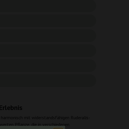
Erlebnis
 harmonisch mit widerstandsfähigen Ruderalis-
werten Pflanze, die in verschiedenen