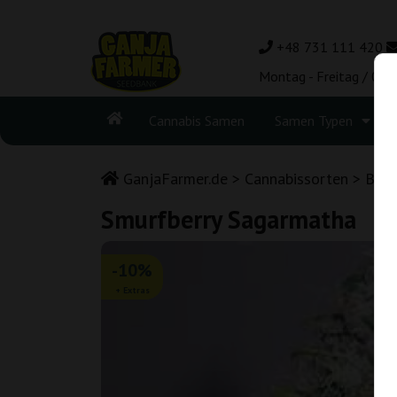
+48 731 111 420
Montag - Freitag / 08:
Cannabis Samen
Samen Typen
GanjaFarmer.de
Cannabissorten
Blue
Smurfberry Sagarmatha
-10%
+ Extras