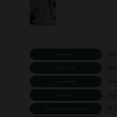
Sortenart:
Auto
Blütentyp:
Auto
Geschlecht:
Femin
Genetik:
Blueb
Von Samen bis zur Ernte:
56 T