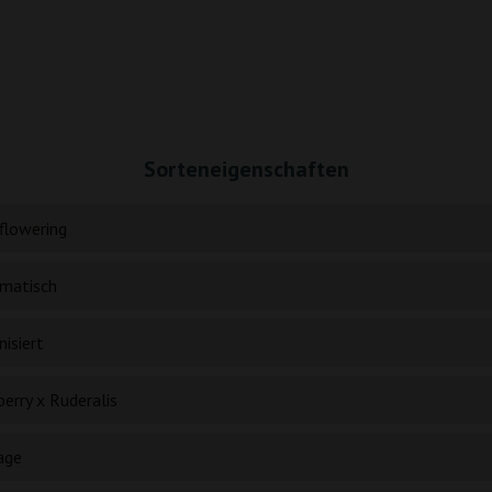
Sorteneigenschaften
flowering
matisch
isiert
erry x Ruderalis
age