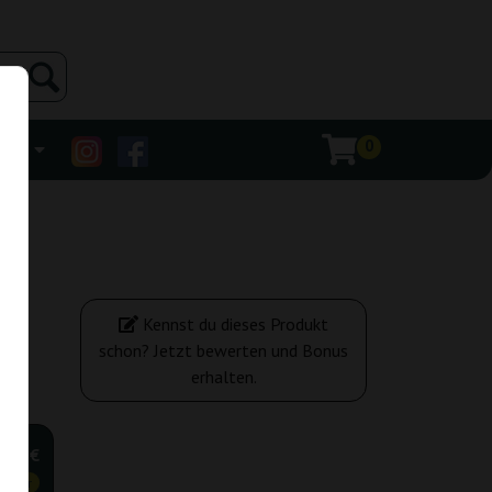
0
ehr
Kennst du dieses Produkt
schon? Jetzt bewerten und Bonus
erhalten.
,00 €
tiger