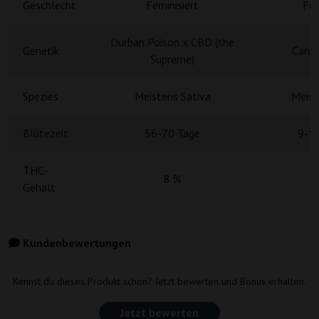
Geschlecht
Feminisiert
Fem
Durban Poison x CBD (the
Genetik
Canna
Supreme)
Spezies
Meistens Sativa
Meist
Blütezeit
56-70 Tage
9-1
THC-
8 %
Gehalt
Kundenbewertungen
Kennst du dieses Produkt schon? Jetzt bewerten und Bonus erhalten.
Jetzt bewerten