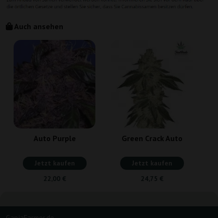
Auch ansehen
S
Auto Purple
Green Crack Auto
Jetzt kaufen
Jetzt kaufen
22,00 €
24,75 €
GanjaFarmer.de