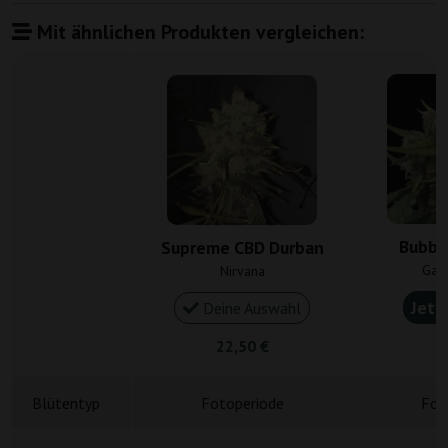
Mit ähnlichen Produkten vergleichen:
Bubbl
Supreme CBD Durban
Gan
Nirvana
Jetz
Deine Auswahl
22,50 €
4
Blütentyp
Fotoperiode
Fot