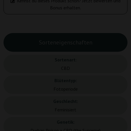
Kennst du dieses Produkt schon? Jetzt bewerten und
Bonus erhalten.
Sorteneigenschaften
Sortenart:
CBD
Blütentyp:
Fotoperiode
Geschlecht:
Feminisiert
Genetik:
Durban Poison x CBD (the Supreme)