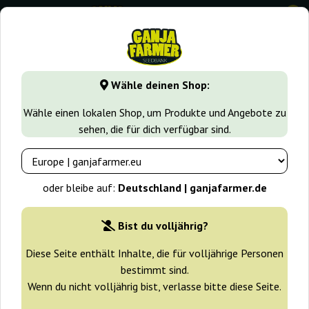
0
GanjaFarmer.de
Samen arten
Sativa samen
Supreme C
Wähle deinen Shop:
Supreme CBD Durban Nirvana
Wähle einen lokalen Shop, um Produkte und Angebote zu
sehen, die für dich verfügbar sind.
-10%
+ Extras
oder bleibe auf:
Deutschland | ganjafarmer.de
Bist du volljährig?
Diese Seite enthält Inhalte, die für volljährige Personen
bestimmt sind.
Wenn du nicht volljährig bist, verlasse bitte diese Seite.