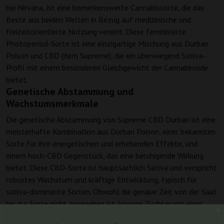
bei Nirvana, ist eine bemerkenswerte Cannabissorte, die das
Beste aus beiden Welten in Bezug auf medizinische und
freizeitorientierte Nutzung vereint. Diese feminisierte
Photoperiod-Sorte ist eine einzigartige Mischung aus Durban
Poison und CBD (dem Supreme), die ein überwiegend Sativa-
Profil mit einem besonderen Gleichgewicht der Cannabinoide
bietet.
Genetische Abstammung und
Wachstumsmerkmale
Die genetische Abstammung von Supreme CBD Durban ist eine
meisterhafte Kombination aus Durban Poison, einer bekannten
Sorte für ihre energetischen und erhebenden Effekte, und
einem hoch-CBD Gegenstück, das eine beruhigende Wirkung
bietet. Diese CBD-Sorte ist hauptsächlich Sativa und verspricht
robustes Wachstum und kräftige Entwicklung, typisch für
sativa-dominante Sorten. Obwohl die genaue Zeit von der Saat
bis zur Ernte nicht angegeben ist, können Züchter mit einer
Blütezeit von 56-70 Tagen rechnen, was sie zu einer