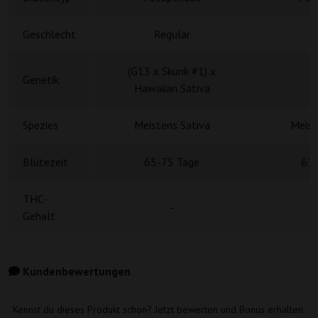
Geschlecht
Regulär
R
(G13 x Skunk #1) x
Genetik
Hawaiian Sativa
Spezies
Meistens Sativa
Meist
Blütezeit
65-75 Tage
63-
THC-
-
Gehalt
Kundenbewertungen
Kennst du dieses Produkt schon? Jetzt bewerten und Bonus erhalten.