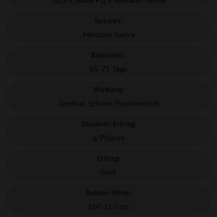
(G13 x Skunk #1) x Hawaiian Sativa
Spezies:
Meistens Sativa
Blütezeit:
65-75 Tage
Wirkung:
Zerebral, Schwer, Psychedelisch
Outdoor-Ertrag:
g/Pflanze
Ertrag:
Groß
Indoor-Höhe:
100-110 cm