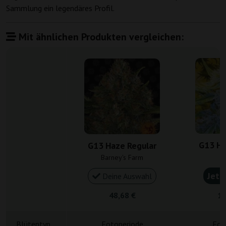
Sammlung ein legendäres Profil.
Mit ähnlichen Produkten vergleichen:
G13 Ha
G13 Haze Regular
M
Barney's Farm
Jetz
Deine Auswahl
48,68 €
10
Blütentyp
Fotoperiode
Fot