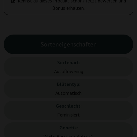
Kennst du dieses Produkt schon? Jetzt bewerten und
Bonus erhalten.
Sorteneigenschaften
Sortenart:
Autoflowering
Blütentyp:
Automatisch
Geschlecht:
Feminisiert
Genetik:
White Russian x Auto #1