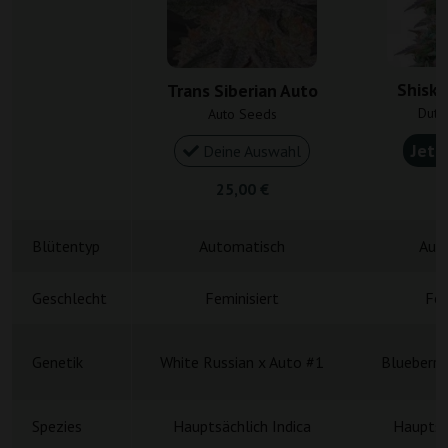
Shiska
Trans Siberian Auto
Dutc
Auto Seeds
Jetz
Deine Auswahl
25,00 €
3
Blütentyp
Automatisch
Aut
Geschlecht
Feminisiert
Fem
Genetik
White Russian x Auto #1
Blueberry
Spezies
Hauptsächlich Indica
Hauptsä