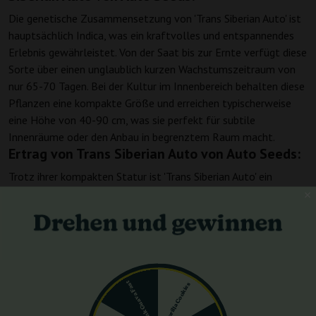
Die genetische Zusammensetzung von 'Trans Siberian Auto' ist
hauptsächlich Indica, was ein kraftvolles und entspannendes
Erlebnis gewährleistet. Von der Saat bis zur Ernte verfügt diese
Sorte über einen unglaublich kurzen Wachstumszeitraum von
nur 65-70 Tagen. Bei der Kultur im Innenbereich behalten diese
Pflanzen eine kompakte Größe und erreichen typischerweise
eine Höhe von 40-90 cm, was sie perfekt für subtile
Innenräume oder den Anbau in begrenztem Raum macht.
Ertrag von Trans Siberian Auto von Auto Seeds:
Trotz ihrer kompakten Statur ist 'Trans Siberian Auto' ein
bemerkenswerter Ertragsträger. Bei Innenzucht können
Züchter mit üppigen Ernten von 400-500 g/m² rechnen. Dieser
beträchtliche Ertrag ist sowohl für private Züchter, die eine
persönliche Versorgung suchen, als auch für kommerzielle
Züchter, die ihre Produktion maximieren möchten, äußerst
attraktiv.
Pink Guava Fast
Gorilla Cookies
THC- und CBD-Gehalt von Trans Siberian Auto
von Auto Seeds: