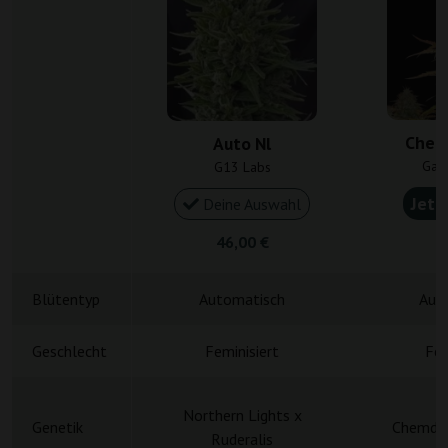
Chem
Auto Nl
Gan
G13 Labs
Jetz
Deine Auswahl
46,00 €
4
Blütentyp
Automatisch
Aut
Geschlecht
Feminisiert
Fem
Northern Lights x
Genetik
Chemdog
Ruderalis