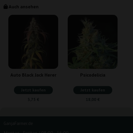
Auch ansehen
Auto Black Jack Herer
Psicodelicia
Jetzt kaufen
Jetzt kaufen
3,75 €
18,00 €
GanjaFarmer.de
Montag - Freitag / 08:00 - 16:00