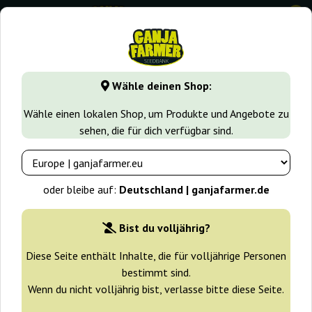
0
GanjaFarmer.de
Samen arten
Indica samen
Sugar Black
Wähle deinen Shop:
Sugar Black Rose Early Version
Wähle einen lokalen Shop, um Produkte und Angebote zu
Delicious Seeds
sehen, die für dich verfügbar sind.
oder bleibe auf:
Deutschland | ganjafarmer.de
Bist du volljährig?
Diese Seite enthält Inhalte, die für volljährige Personen
bestimmt sind.
Wenn du nicht volljährig bist, verlasse bitte diese Seite.