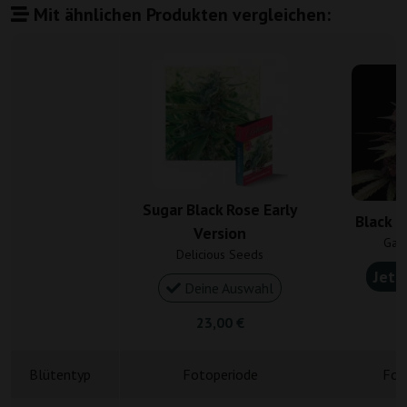
Mit ähnlichen Produkten vergleichen:
Sugar Black Rose Early
Black C
Version
Gan
Delicious Seeds
Jetz
Deine Auswahl
5
23,00 €
Blütentyp
Fotoperiode
Fot