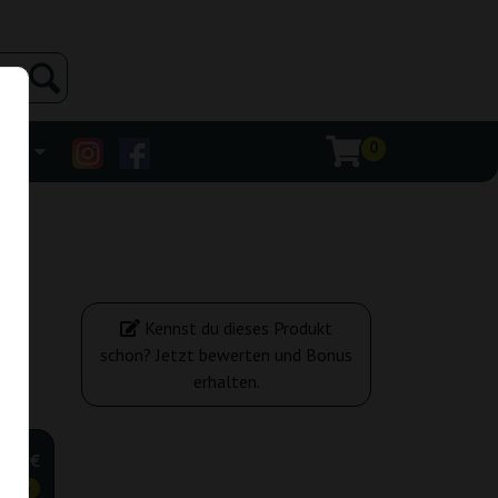
0
ehr
Kennst du dieses Produkt
schon? Jetzt bewerten und Bonus
erhalten.
,90 €
tiger