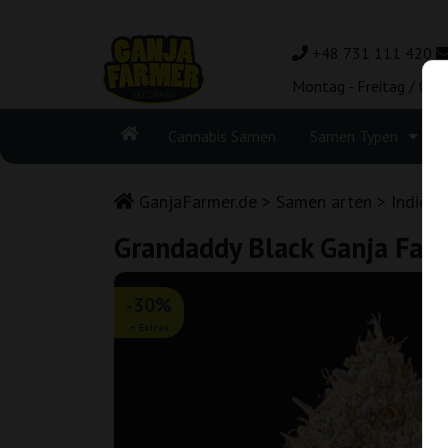
+48 731 111 420
Montag - Freitag / 08:
Cannabis Samen
Samen Typen
GanjaFarmer.de
Samen arten
Indica
Grandaddy Black Ganja Far
-30%
+ Extras