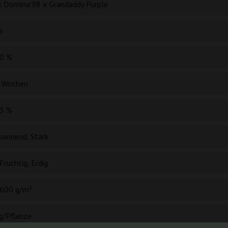
k Domina’98 x Grandaddy Purple
a
0 %
 Wochen
3 %
pannend, Stark
Fruchtig, Erdig
600 g/m²
g/Pflanze