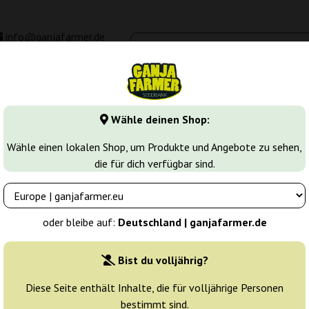
info@ganjafarmer.de
00 - 16:00
Seedbanken
Cannabis Sorten
Cannabis Stecklinge
M
Wähle deinen Shop:
 samen
Grandaddy Black
Wähle einen lokalen Shop, um Produkte und Angebote zu sehen,
die für dich verfügbar sind.
mer
Züchter:
Ganja Farmer
oder bleibe auf:
Deutschland | ganjafarmer.de
Originalverpackung:
Bist du volljährig?
1 Samen
4
Diese Seite enthält Inhalte, die für volljährige Personen
bestimmt sind.
Versand heute
30% güns