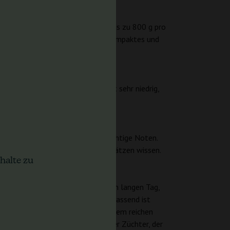
e bemerkenswerte Ausbeute von bis zu 800 g pro
ndica-Genetik der Sorte auf ein kompaktes und
is bietet. Der CBD-Gehalt bleibt sehr niedrig,
eitgebrauch geeignet ist.
arten, ergänzt durch süße und fruchtige Noten.
nd Vielfalt in ihren Sorten zu schätzen wissen.
halte zu
 Perfekt zum Entspannen nach einem langen Tag,
ame Abende zu fördern. Zusammenfassend ist
e mit großzügigen Erträgen und einem reichen
 jeden Cannabis-Enthusiasten oder Züchter, der