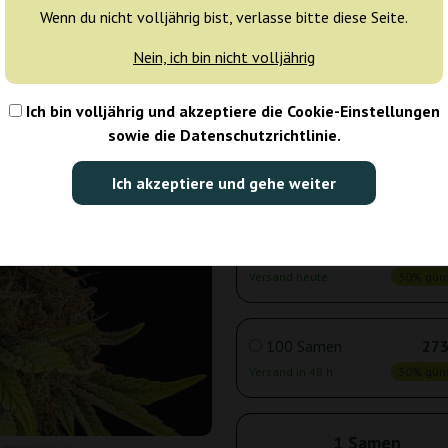
Wenn du nicht volljährig bist, verlasse bitte diese Seite.
Nein, ich bin nicht volljährig
3 Samen
12
Versand heute
30% güns
Ich bin volljährig und akzeptiere die Cookie-Einstellungen
sowie die Datenschutzrichtlinie.
5 Samen
18
Ich akzeptiere und gehe weiter
Versand heute
30% güns
10 Samen
33
Versand heute
30% güns
100 Samen
273
Versand in 48 h
30% güns
1 Samen