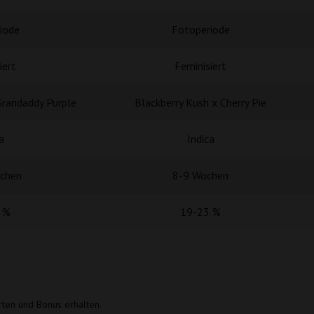
iode
Fotoperiode
iert
Feminisiert
Grandaddy Purple
Blackberry Kush x Cherry Pie
a
Indica
chen
8-9 Wochen
 %
19-23 %
rten und Bonus erhalten.