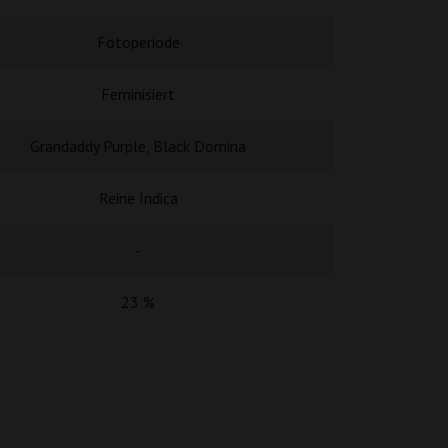
Fotoperiode
Fotope
Feminisiert
Femini
Grandaddy Purple, Black Domina
Black Domina
Reine Indica
Indi
-
-
23 %
21 