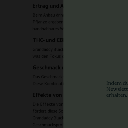
Ertrag und Anbau von Grandaddy Blac
Beim Anbau drinnen liefert Grandaddy Black groß
Pflanze ergeben kann. Obwohl keine spezifischen
handhabbares Wachstum hin, sodass sie für versch
THC- und CBD-Gehalt von Grandaddy 
Grandaddy Black weist einen potenten THC-Gehalt 
was den Fokus der Sorte auf die Bereitstellung ei
Geschmack und Aroma von Grandaddy
Das Geschmacksprofil von Grandaddy Black ist erfr
Indem du
Diese Kombination schafft ein faszinierendes sens
Newslett
Effekte von Grandaddy Black
erhalten.
Die Effekte von Grandaddy Black sind charakteris
fördert diese Sorte eine tiefe Entspannung und 
Grandaddy Black von Ganja Farmer Seeds eine perf
Geschmacksprofil suchen. Ihre starken Effekte un