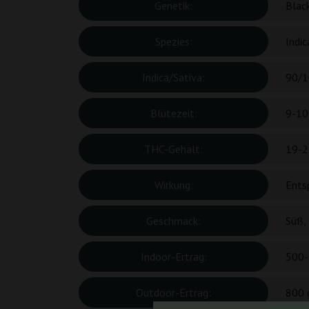
Genetik:
Blac
Spezies:
Indic
Indica/Sativa:
90/1
Blütezeit:
9-10
THC-Gehalt:
19-2
Wirkung:
Ents
Geschmack:
Süß, 
Indoor-Ertrag:
500-
Outdoor-Ertrag:
800 