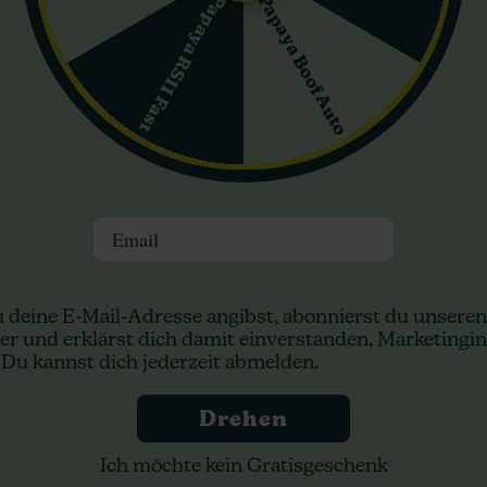
Papaya Boof Auto
Papaya RS11 Fast
k
zügige Erträge von 500-600 g/m², während der Anbau im Freien ein
 Höhenangaben für den Anbau drinnen gemacht werden, deuten die I
iedene Anbauflächen geeignet ist.
Black
von 19-23% auf, der den Nutzern ein starkes und effektives Erlebn
nes robusten psychoaktiven Effekts unterstreicht, der für den Freiz
Email
 Black
eulich komplex. Nutzer können eine reichhaltige, erdige Basis erw
 deine E-Mail-Adresse angibst, abonnierst du unseren
orisches Erlebnis, das Cannabis-Connoisseuren anspricht, die Tiefe u
er und erklärst dich damit einverstanden, Marketingin
 Du kannst dich jederzeit abmelden.
tisch für Indica und bieten ein starkes und entspannendes Gefühl.
Drehen
ein Gefühl der Ruhe, das helfen kann, Stress abzubauen und geruhs
ekte Wahl für diejenigen, die eine potente, Indica-dominante Sort
Ich möchte kein Gratisgeschenk
d das verlockende Aroma machen sie zu einem Grundbestandteil für