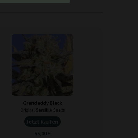
Grandaddy Black
Black
Original Sensible Seeds
Original Sens
Jetzt kaufen
Jetzt k
33,00 €
62,0