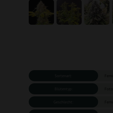
Sortenart:
Femin
Blütentyp:
Foto
Geschlecht:
Femin