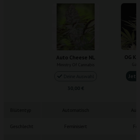
OG Ku
Auto Cheese NL
Gan
Ministry Of Cannabis
Jetz
Deine Auswahl
30,00 €
5
Blütentyp
Automatisch
Aut
Geschlecht
Feminisiert
Fem