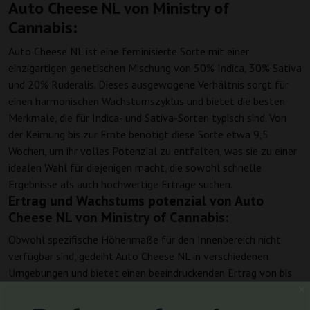
Auto Cheese NL von Ministry of
Cannabis:
Auto Cheese NL ist eine feminisierte Sorte mit einer
einzigartigen genetischen Mischung von 50% Indica, 30% Sativa
und 20% Ruderalis. Dieses ausgewogene Verhältnis sorgt für
einen harmonischen Wachstumszyklus und bietet die besten
Merkmale, die für Indica- und Sativa-Sorten typisch sind. Von
der Keimung bis zur Ernte benötigt diese Sorte etwa 9,5
Wochen, um ihr volles Potenzial zu entfalten, was sie zu einer
idealen Wahl für diejenigen macht, die sowohl schnelle
Ergebnisse als auch hochwertige Erträge suchen.
Ertrag und Wachstums potenzial von Auto
Cheese NL von Ministry of Cannabis:
Obwohl spezifische Höhenmaße für den Innenbereich nicht
verfügbar sind, gedeiht Auto Cheese NL in verschiedenen
Umgebungen und bietet einen beeindruckenden Ertrag von bis
zu 110 Gramm pro Pflanze im Innenbereich. Bei der
Freilandkultivierung können Züchter mit bis zu 220 Gramm pro