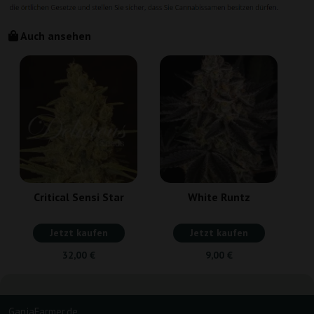
Auch ansehen
S
Critical Sensi Star
White Runtz
Jetzt kaufen
Jetzt kaufen
32,00 €
9,00 €
GanjaFarmer.de