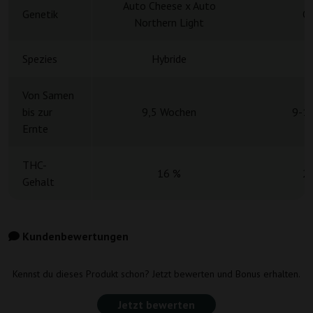
Auto Cheese x Auto
Genetik
O
Northern Light
Spezies
Hybride
H
Von Samen
bis zur
9,5 Wochen
9-1
Ernte
THC-
16 %
2
Gehalt
Kundenbewertungen
Kennst du dieses Produkt schon? Jetzt bewerten und Bonus erhalten.
Jetzt bewerten