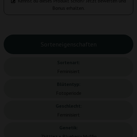
Kennst du dieses Produkt schon? Jetzt bewerten und
Bonus erhalten.
Sorteneigenschaften
Sortenart:
Feminisiert
Blütentyp:
Fotoperiode
Geschlecht:
Feminisiert
Genetik:
Zkittlez × Blueberry Muffin