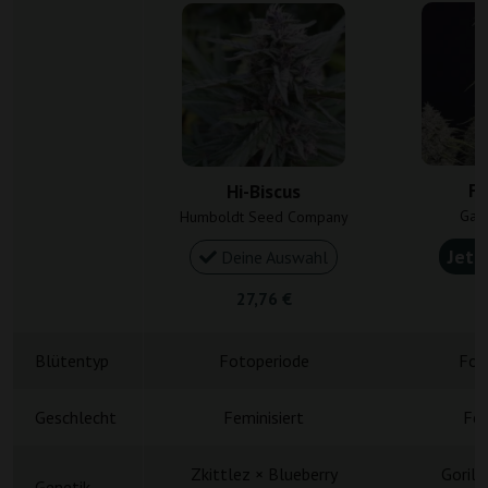
Fu
Hi-Biscus
Gan
Humboldt Seed Company
Jetz
Deine Auswahl
27,76 €
5
Blütentyp
Fotoperiode
Fot
Geschlecht
Feminisiert
Fem
Zkittlez × Blueberry
Gorill
Genetik