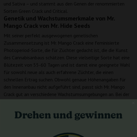
und Sativa – und stammt aus den Genen der renommierten
Sorten Green Crack und Critical.
Genetik und Wachstumsmerkmale von Mr.
Mango Crack von Mr. Hide Seeds
Mit seiner perfekt ausgewogenen genetischen
Zusammensetzung ist Mr. Mango Crack eine feminisierte
Photoperiod-Sorte, die für Züchter gedacht ist, die die Kunst
des Cannabisanbaus schätzen. Diese vielseitige Sorte hat eine
Blütezeit von 55-60 Tagen und ist damit eine geeignete Wahl
für sowohl neue als auch erfahrene Züchter, die einen
schnellen Ertrag suchen. Obwohl genaue Höhenangaben für
den Innenanbau nicht aufgeführt sind, passt sich Mr. Mango
Crack gut an verschiedene Wachstumsumgebungen an. Bei der
Kultur im Innenbereich verspricht sie beeindruckende Erträge
von etwa 500-550 g/m².
Details zu THC- und CBD-Gehalt
Während die genauen THC- und CBD-Werte für Mr. Mango Crack
nicht angegeben sind, wird diese Sorte für ihre Fähigkeit