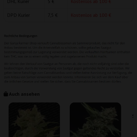
DHL Kurier
5 €
Kostenlos ab 100 €
DPD Kurier
7,5 €
Kostenlos ab 100 €
Auch ansehen
Su