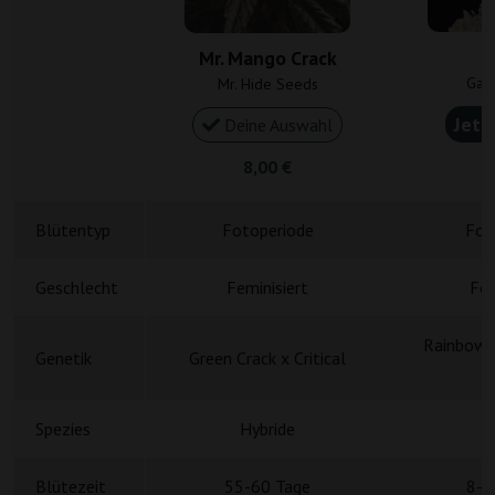
Mr. Mango Crack
Gan
Mr. Hide Seeds
Jetz
Deine Auswahl
8,00 €
5
Blütentyp
Fotoperiode
Fot
Geschlecht
Feminisiert
Fem
Rainbow S
Genetik
Green Crack x Critical
Spezies
Hybride
H
Blütezeit
55-60 Tage
8-9