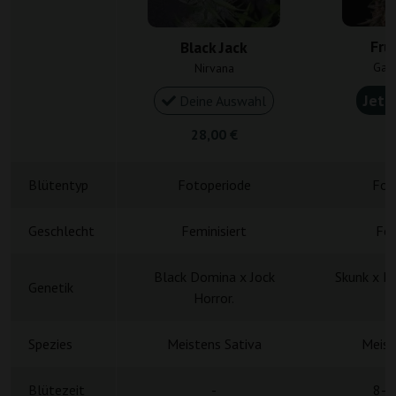
Fru
Black Jack
Gan
Nirvana
Jetz
Deine Auswahl
28,00 €
5
Blütentyp
Fotoperiode
Fot
Geschlecht
Feminisiert
Fem
Black Domina x Jock
Skunk x H
Genetik
Horror.
L
Spezies
Meistens Sativa
Meist
Blütezeit
-
8-9