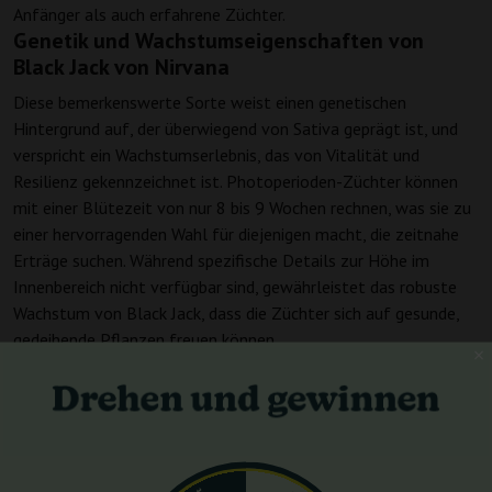
Anfänger als auch erfahrene Züchter.
Genetik und Wachstumseigenschaften von
Black Jack von Nirvana
Diese bemerkenswerte Sorte weist einen genetischen
Hintergrund auf, der überwiegend von Sativa geprägt ist, und
verspricht ein Wachstumserlebnis, das von Vitalität und
Resilienz gekennzeichnet ist. Photoperioden-Züchter können
mit einer Blütezeit von nur 8 bis 9 Wochen rechnen, was sie zu
einer hervorragenden Wahl für diejenigen macht, die zeitnahe
Erträge suchen. Während spezifische Details zur Höhe im
Innenbereich nicht verfügbar sind, gewährleistet das robuste
Wachstum von Black Jack, dass die Züchter sich auf gesunde,
gedeihende Pflanzen freuen können.
Ertrag und Potenz von Black Jack von Nirvana
Black Jack verspricht nicht nur zufriedenstellendes Wachstum,
sondern bietet auch ansehnliche Belohnungen. Im Innenbereich
können Züchter mit Erträgen von 400 bis 500 g/m² rechnen,
was diese Sorte zu einer lukrativen Wahl für diejenigen macht,