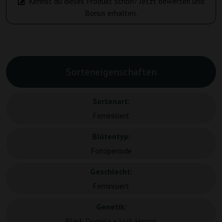
Kennst du dieses Produkt schon? Jetzt bewerten und
Bonus erhalten.
Sorteneigenschaften
Sortenart:
Feminisiert
Blütentyp:
Fotoperiode
Geschlecht:
Feminisiert
Genetik:
Black Domina x Jock Horror.