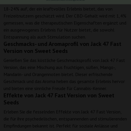
Jack 47 Fast Version weist einen hohen THC-Gehalt zwischen
18-24% auf, der ein kraftvolles Erlebnis bietet, das von
Freizeitnutzern geschätzt wird. Der CBD-Gehalt wird mit 1,4%
gemessen, was die therapeutischen Eigenschaften ergänzt und
ein ausgewogenes Erlebnis für Nutzer bietet, die sowohl
Entspannung als auch Stimulation suchen.
Geschmacks- und Aromaprofil von Jack 47 Fast
Version von Sweet Seeds
Genießen Sie das köstliche Geschmacksprofil von Jack 47 Fast
Version, das eine Mischung aus fruchtigen, süßen, Mango-,
Mandarin- und Orangennoten bietet. Dieser erfrischende
Geschmack und das Aroma heben das gesamte Erlebnis hervor
und bieten eine sinnliche Freude für Cannabis-Kenner.
Effekte von Jack 47 Fast Version von Sweet
Seeds
Erleben Sie die fesselnden Effekte von Jack 47 Fast Version,
die für ihre psychedelischen, entspannenden und stimulierenden
Empfindungen bekannt ist. Perfekt für soziale Anlässe und