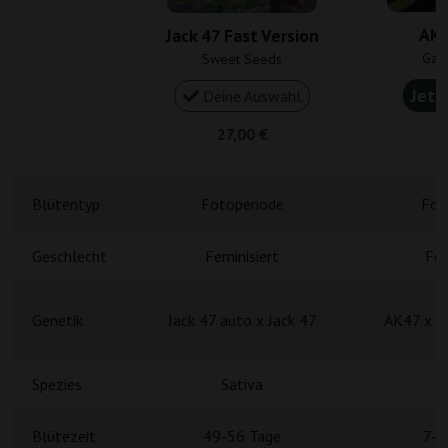
AK 
Jack 47 Fast Version
Gan
Sweet Seeds
Jetz
Deine Auswahl
27,00 €
4
Blütentyp
Fotoperiode
Fot
Geschlecht
Feminisiert
Fem
Genetik
Jack 47 auto x Jack 47
AK47 x Ja
Spezies
Sativa
S
Blütezeit
49-56 Tage
7-8