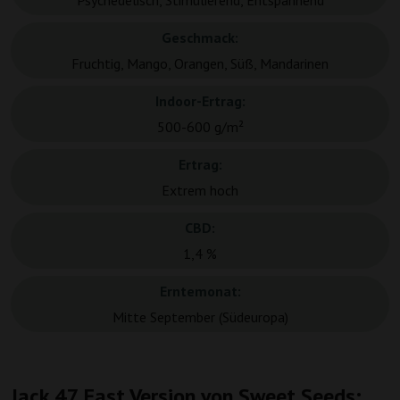
Psychedelisch, Stimulierend, Entspannend
Geschmack:
Fruchtig, Mango, Orangen, Süß, Mandarinen
Indoor-Ertrag:
500-600 g/m²
Ertrag:
Extrem hoch
CBD:
1,4 %
Erntemonat:
Mitte September (Südeuropa)
Jack 47 Fast Version von Sweet Seeds: