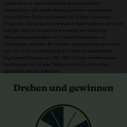
Durban Dew ist eine feminisierte, photoperiodische
Cannabissorte, die aus der Kreuzung zweier renommierter
Dutch Passion Sorten entstanden ist: Durban Poison und
Frisian Dew. Dieser sativa-dominante Hybrid zeichnet sich durch
kräftiges Wachstum aus und entwickelt eine klassische
Weihnachtsbaumstruktur mit starken Seitentrieben. In
Innenräumen erreichen die Pflanzen typischerweise eine Höhe
von 100–175 cm, während sie im Freien bei ausreichender
vegetativer Phase bis zu 200–400 cm hoch werden können.
Die Blütezeit ist für eine Sativa relativ kurz und beträgt
durchschnittlich 8–9 Wochen.
Durban Dew – Geschmacksprofil
Durban Dew bietet ein intensives, süßes und fruchtiges Aroma,
das oft an saure Beerenbonbons erinnert. Das
Geschmacksprofil ist sanft und vereint süße, saure und
beerenartige Noten, was ein köstliches und erfrischendes
Pink Guava Fast
Gorilla Cookies
Geschmackserlebnis liefert.
Durban Dew – Wirkung