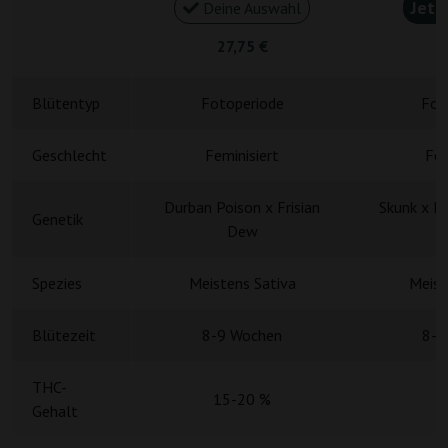
Jetz
Deine Auswahl
27,75 €
5
Blütentyp
Fotoperiode
Fot
Geschlecht
Feminisiert
Fem
Durban Poison x Frisian
Skunk x H
Genetik
Dew
L
Spezies
Meistens Sativa
Meist
Blütezeit
8-9 Wochen
8-9
THC-
15-20 %
Gehalt