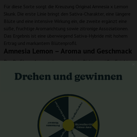
Für diese Sorte sorgt die Kreuzung Original Amnesia x Lemon
Skunk. Die erste Linie bringt den Sativa-Charakter, eine längere
Blüte und eine intensive Wirkung ein, die zweite ergänzt eine
süße, fruchtige Aromarichtung sowie zitronige Assoziationen.
Das Ergebnis ist eine überwiegend Sativa-Hybride mit hohem
Ertrag und markantem Blütenprofil.
Amnesia Lemon – Aroma und Geschmack
Das Profil von Amnesia Lemon geht in Richtung süßer Früchte
mit zitroniger Note. In den Blüten kann man die Frische
erwarten, die typisch für die Lemon-Skunk-Linie ist, kombiniert
mit einem komplexeren, sativatypischen Unterton auf Seiten
der Original Amnesia. Der Geschmack bleibt vor allem fruchtig
und süß, ohne schwer dominierende Erdigkeit. Amnesia Lemon
Pink Guava Fast
Gorilla Cookies
Samen sind eine gute Wahl für alle, die helle Aromen mögen,
aber dennoch ein volles und intensives Ergebnis nach dem
Trocknen wünschen.
Monster
Skywalker OG
Amnesia Lemon – Wirkung
Permanent
Gelato Auto