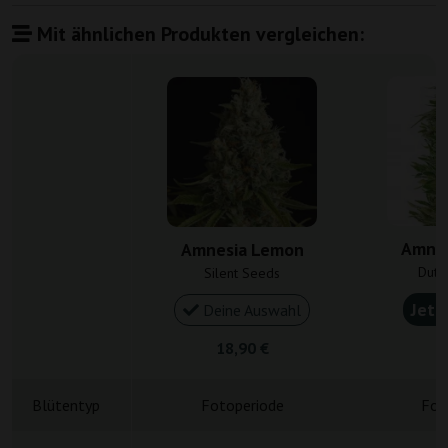
Mit ähnlichen Produkten vergleichen:
Amnes
Amnesia Lemon
Dutc
Silent Seeds
Jetz
Deine Auswahl
18,90 €
3
Blütentyp
Fotoperiode
Fot