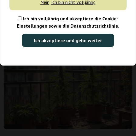
Nein, ich bin nicht volljährig
im eigenen Garten oder auf einem sonnigen Balkon – für viele
ist es eine attraktive Alternative zum Indoor-Anbau. Erfahren
Ich bin volljährig und akzeptiere die Cookie-
Sie, worauf Sie achten sollten, damit Ihr Outdoor-Grow ein
Einstellungen sowie die Datenschutzrichtlinie.
voller Erfolg wird.
Voraussetzungen für den Outdoor Grow
Ich akzeptiere und gehe weiter
– Wie starten Sie am besten?