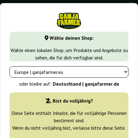
0
GanjaFarmer.de
Blog
Cannabisanbau
Cannabis anbauen
Wähle deinen Shop:
Blog Ganja Farmer
Wähle einen lokalen Shop, um Produkte und Angebote zu
sehen, die für dich verfügbar sind.
Cannabis anbauen, Balkon und
Garten – Outdoor-Anbau für
jedermann
oder bleibe auf:
Deutschland | ganjafarmer.de
2025-04-30
Bist du volljährig?
Der Anbau von Cannabis unter freiem Himmel gewinnt stetig
Diese Seite enthält Inhalte, die für volljährige Personen
an Beliebtheit – und das nicht ohne Grund: Outdoor-Growing
bestimmt sind.
ist kostengünstig, umweltfreundlich und bei richtiger
Wenn du nicht volljährig bist, verlasse bitte diese Seite.
Vorbereitung auch für Einsteiger gut machbar. Ganz gleich, ob