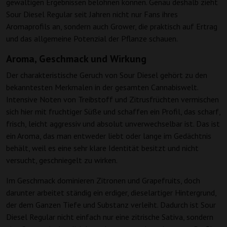
gewaltigen Ergebnissen belohnen können. Genau deshalb zieht
Sour Diesel Regular seit Jahren nicht nur Fans ihres
Aromaprofils an, sondern auch Grower, die praktisch auf Ertrag
und das allgemeine Potenzial der Pflanze schauen.
Aroma, Geschmack und Wirkung
Der charakteristische Geruch von Sour Diesel gehört zu den
bekanntesten Merkmalen in der gesamten Cannabiswelt.
Intensive Noten von Treibstoff und Zitrusfrüchten vermischen
sich hier mit fruchtiger Süße und schaffen ein Profil, das scharf,
frisch, leicht aggressiv und absolut unverwechselbar ist. Das ist
ein Aroma, das man entweder liebt oder lange im Gedächtnis
behält, weil es eine sehr klare Identität besitzt und nicht
versucht, geschniegelt zu wirken.
Im Geschmack dominieren Zitronen und Grapefruits, doch
darunter arbeitet ständig ein erdiger, dieselartiger Hintergrund,
der dem Ganzen Tiefe und Substanz verleiht. Dadurch ist Sour
Diesel Regular nicht einfach nur eine zitrische Sativa, sondern