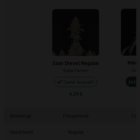
MAC 
Sour Diesel Regular
Gan
Ganja Farmer
Jetz
Deine Auswahl
4,20 €
4
Blütentyp
Fotoperiode
Fot
Geschlecht
Regulär
R