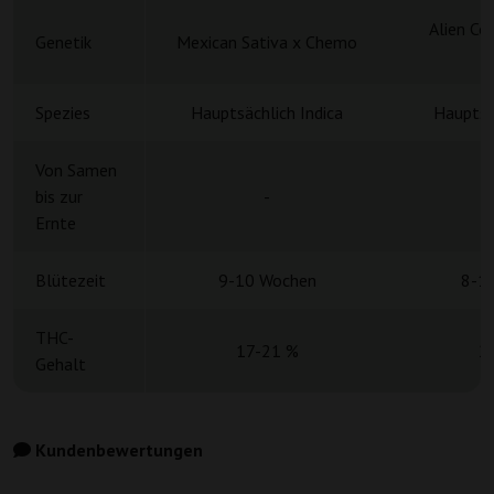
Alien Co
Genetik
Mexican Sativa x Chemo
H
Spezies
Hauptsächlich Indica
Hauptsä
Von Samen
bis zur
-
Ernte
Blütezeit
9-10 Wochen
8-1
THC-
17-21 %
2
Gehalt
Kundenbewertungen