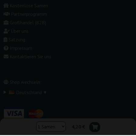
Kostenlose Samen
Partnerprogramm
Großhandel (B2B)
Über uns
Satzung
Impressum
Kontaktieren Sie uns
Shop wechseln:
▾
Deutschland
4,20 €