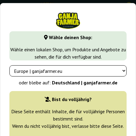
0
GanjaFarmer.de
Samen arten
Autoflower Cannabissamen
Wähle deinen Shop:
Moby Dick Auto Ganja Farmer
Wähle einen lokalen Shop, um Produkte und Angebote zu
sehen, die für dich verfügbar sind.
-30%
+ Extras
oder bleibe auf:
Deutschland | ganjafarmer.de
Züchter:
Ganja Farmer
Bist du volljährig?
Originalverpackung:
Diese Seite enthält Inhalte, die für volljährige Personen
bestimmt sind.
1 Samen
4,90 €
Wenn du nicht volljährig bist, verlasse bitte diese Seite.
Versand in 24 h
30% günstiger