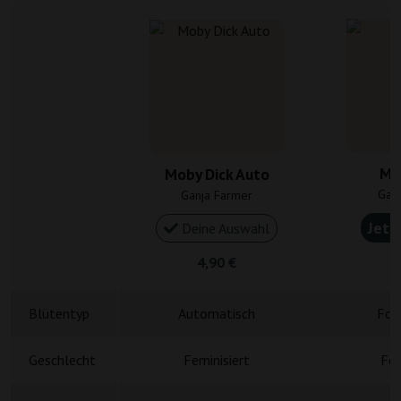
Mo
Moby Dick Auto
Gan
Ganja Farmer
Jetz
Deine Auswahl
4,90 €
4
Blütentyp
Automatisch
Fot
Geschlecht
Feminisiert
Fem