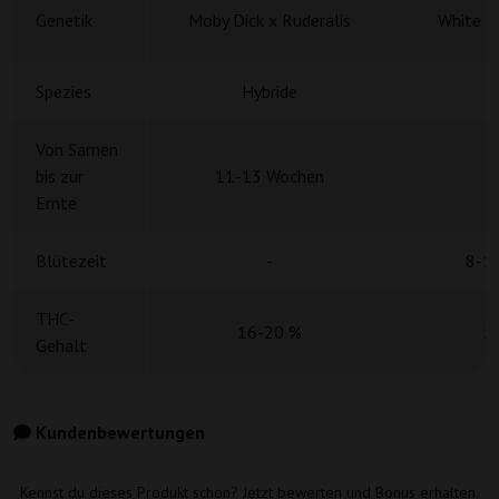
Genetik
Moby Dick x Ruderalis
White W
Spezies
Hybride
H
Von Samen
bis zur
11-13 Wochen
Ernte
Blütezeit
-
8-1
THC-
16-20 %
2
Gehalt
Kundenbewertungen
Kennst du dieses Produkt schon? Jetzt bewerten und Bonus erhalten.