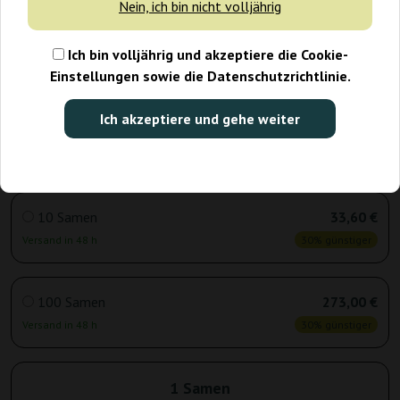
Nein, ich bin nicht volljährig
3 Samen
12,60 €
Ich bin volljährig und akzeptiere die Cookie-
Versand in 24 h
30% günstiger
Einstellungen sowie die Datenschutzrichtlinie.
Ich akzeptiere und gehe weiter
5 Samen
18,90 €
Versand in 24 h
30% günstiger
10 Samen
33,60 €
Versand in 48 h
30% günstiger
100 Samen
273,00 €
Versand in 48 h
30% günstiger
1 Samen