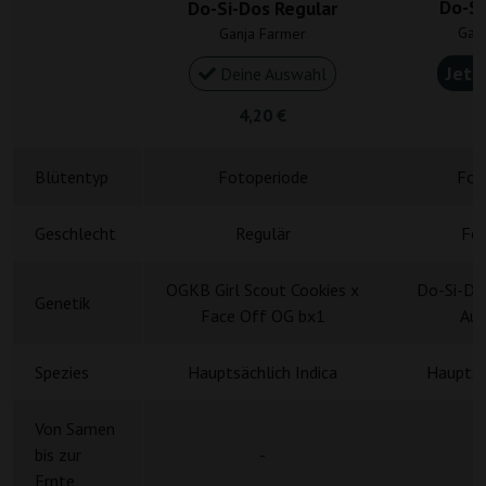
Do-Si
Do-Si-Dos Regular
Gan
Ganja Farmer
Jetz
Deine Auswahl
4,20 €
4
Blütentyp
Fotoperiode
Fot
Geschlecht
Regulär
Fem
OGKB Girl Scout Cookies x
Do-Si-Do
Genetik
Face Off OG bx1
Aut
Spezies
Hauptsächlich Indica
Hauptsä
Von Samen
bis zur
-
Ernte