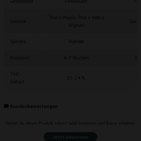
Geschlecht
Feminisiert
Fem
Thai x Purple Thai x Indica
Genetik
Goril
Afghani
Spezies
Hybride
H
Blütezeit
6-7 Wochen
6 
THC-
15-24 %
1
Gehalt
Kundenbewertungen
Kennst du dieses Produkt schon? Jetzt bewerten und Bonus erhalten.
Jetzt bewerten