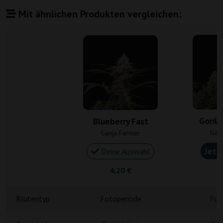
Mit ähnlichen Produkten vergleichen:
Gorill
Blueberry Fast
Gan
Ganja Farmer
Jetz
Deine Auswahl
4,20 €
4
Blütentyp
Fotoperiode
Fot