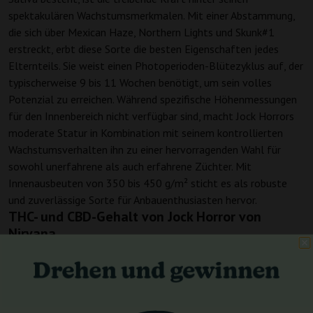
spektakulären Wachstumsmerkmalen. Mit einer Abstammung,
die sich über Mexican Haze, Northern Lights und Skunk#1
erstreckt, erbt diese Sorte die besten Eigenschaften jedes
Elternteils. Sie weist einen Photoperioden-Blütezyklus auf, der
typischerweise 9 bis 11 Wochen benötigt, um sein volles
Potenzial zu erreichen. Während spezifische Höhenmessungen
für den Innenbereich nicht verfügbar sind, macht Jock Horrors
moderate Statur in Kombination mit seinem kontrollierten
Wachstumsverhalten ihn zu einer hervorragenden Wahl für
sowohl unerfahrene als auch erfahrene Züchter. Mit
Innenausbeuten von 350 bis 450 g/m² sticht es als robuste
und zuverlässige Sorte für Anbauenthusiasten hervor.
THC- und CBD-Gehalt von Jock Horror von
Nirvana
Ein wahres Sativa-Erlebnis erwartet Sie mit Jock Horrors
beträchtlichem THC-Gehalt von 15-19%, der einen
energetischen und erhebenden Rausch liefert. Sein
ausgeglichener CBD-Wert, der von 0,1% bis 1% reicht, ergänzt