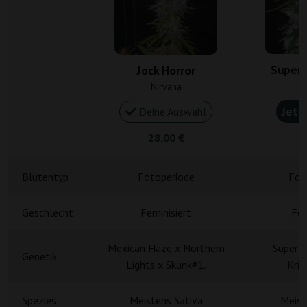
Super S
Jock Horror
G
Nirvana
Jetz
Deine Auswahl
28,00 €
8
Blütentyp
Fotoperiode
Fot
Geschlecht
Feminisiert
Fem
Mexican Haze x Northern
Super S
Genetik
Lights x Skunk#1.
Krit
Spezies
Meistens Sativa
Meist