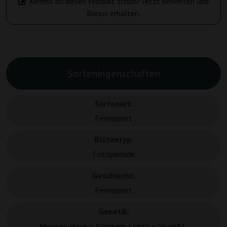
Kennst du dieses Produkt schon? Jetzt bewerten und
Bonus erhalten.
Sorteneigenschaften
Sortenart:
Feminisiert
Blütentyp:
Fotoperiode
Geschlecht:
Feminisiert
Genetik:
Mexican Haze x Northern Lights x Skunk#1.