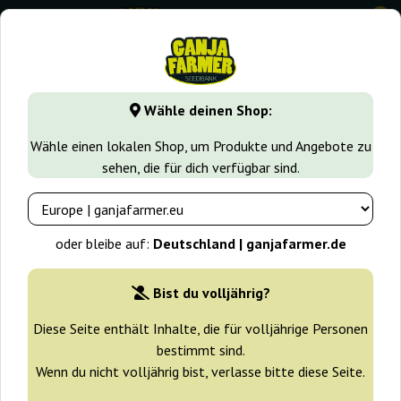
0
⭐ -40% Schnell wachsende Sorten ⭐
⏰ 2 Tage 11:00:58
Wähle deinen Shop:
GanjaFarmer.de
Samen arten
Feminisierte Cannabissame
Wähle einen lokalen Shop, um Produkte und Angebote zu
sehen, die für dich verfügbar sind.
Apples and Bananas Ganja Farmer
-25%
oder bleibe auf:
Deutschland | ganjafarmer.de
+ Extras
Bist du volljährig?
Diese Seite enthält Inhalte, die für volljährige Personen
bestimmt sind.
Wenn du nicht volljährig bist, verlasse bitte diese Seite.