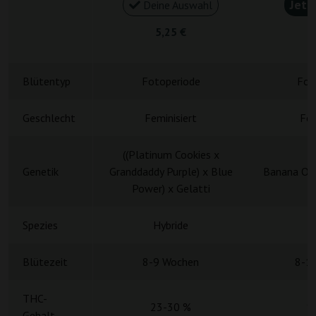
Jetz
Deine Auswahl
5,25 €
5
Blütentyp
Fotoperiode
Fot
Geschlecht
Feminisiert
Fem
((Platinum Cookies x
Genetik
Granddaddy Purple) x Blue
Banana OG 
Power) x Gelatti
Spezies
Hybride
H
Blütezeit
8-9 Wochen
8-1
THC-
23-30 %
1
Gehalt