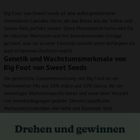
Big Foot von Sweet Seeds ist eine außergewöhnliche
feminisierte Cannabis-Sorte, die das Beste aus der Indica- und
Sativa-Welt perfekt vereint. Diese Photoperiod-Sorte wird für
ihr robustes Wachstum und ihre beeindruckenden Erträge
gefeiert, was sie zu einer Favoritin sowohl unter Anfängern als
auch erfahrenen Züchtern macht.
Genetik und Wachstumsmerkmale von
Big Foot von Sweet Seeds
Die genetische Zusammensetzung von Big Foot ist ein
harmonischer Mix aus 50% Indica und 50% Sativa, der ein
vielseitiges Wachstumsprofil bietet und unter einer Vielzahl
von Innenbedingungen gedeiht. Obwohl spezifische
Wachstumsstatistiken wie Höhe und Blütezeit nicht
angegeben sind, verspricht diese Sorte erhebliche Erträge von
bis zu 500-650 g/m² bei Anbau in Innenräumen. Das
ausgewogene Indica/Sativa-Verhältnis von Big Foot sorgt für
eine ausgeglichene Pflanzenstruktur und