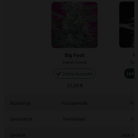
Bi
Big Foot
Gan
Sweet Seeds
Jetz
Deine Auswahl
22,50 €
4
Blütentyp
Fotoperiode
Fot
Geschlecht
Feminisiert
Fem
Genetik
-
Jack He