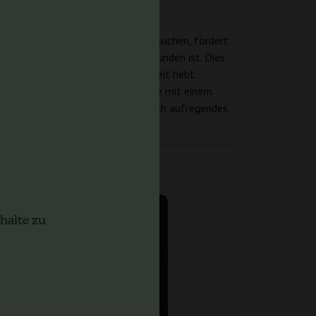
nigen, die einen belebenden Schub suchen, fördert
t mit indica-lastigen Sorten verbunden ist. Dies
ach Ihre Stimmung zu jeder Tageszeit hebt.
lühende, ertragreiche Sativa-Sorte mit einem
reichhaltige Ernten und ein wirklich aufregendes
halte zu