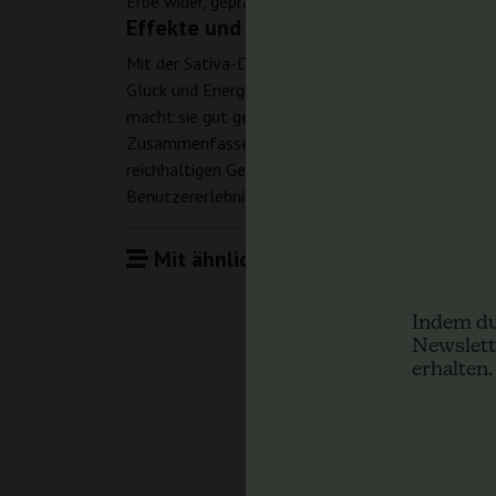
Erbe wider, geprägt von einem stechenden Skunk- 
Effekte und Erfahrung mit Sour Diese
Mit der Sativa-Dominanz bringt Sour Diesel Fast e
Glück und Energie und bietet gleichzeitig ein gew
macht sie gut geeignet für die Tagesnutzung, inde
Zusammenfassend ist Sour Diesel Fast von Dutch G
reichhaltigen Geschmacksprofil und anregenden Eff
Benutzererlebnis.
Mit ähnlichen Produkten vergleiche
Indem du
Newslett
erhalten.