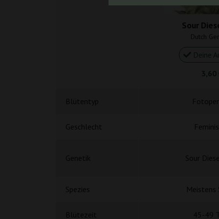
Sour Dies
Dutch Gen
Deine A
3,60
Blütentyp
Fotoper
Geschlecht
Feminis
Genetik
Sour Diese
Spezies
Meistens 
Blütezeit
45-49 