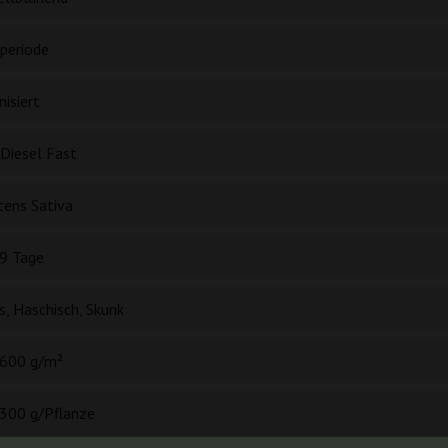
periode
isiert
 Diesel Fast
tens Sativa
9 Tage
s, Haschisch, Skunk
600 g/m²
300 g/Pflanze