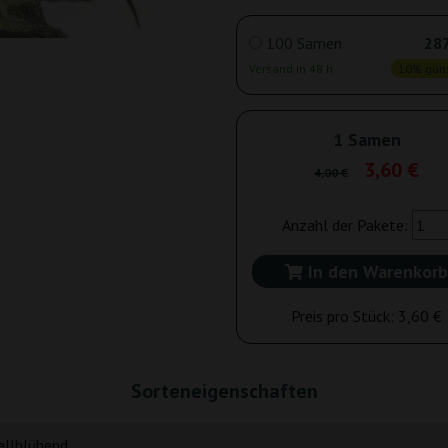
100 Samen
287
Versand in 48 h
10% güns
1 Samen
3,60 €
4,00 €
Anzahl der Pakete:
In den Warenkorb
Preis pro Stück:
3,60 €
Sorteneigenschaften
ellblühend