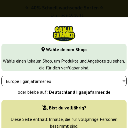
⭐ -40% Schnell wachsende Sorten ⭐
⏰ 2 Tage 10:10:10
info@ganjafarmer.de
00 - 16:00
Wähle deinen Shop:
Seedbanken
Cannabis Sorten
Cannabis Stecklinge
M
Wähle einen lokalen Shop, um Produkte und Angebote zu sehen,
die für dich verfügbar sind.
l blühende Samen
Sour Diesel Fast
tics
oder bleibe auf:
Deutschland | ganjafarmer.de
Züchter:
Dutch Genetics
Bist du volljährig?
Originalverpackung:
Diese Seite enthält Inhalte, die für volljährige Personen
bestimmt sind.