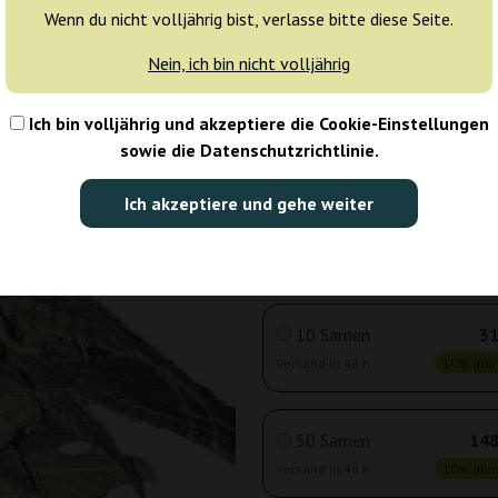
1 Samen
3
Wenn du nicht volljährig bist, verlasse bitte diese Seite.
Versand in 24 h
10% güns
Nein, ich bin nicht volljährig
3 Samen
10
Ich bin volljährig und akzeptiere die Cookie-Einstellungen
sowie die Datenschutzrichtlinie.
Versand in 24 h
10% güns
Ich akzeptiere und gehe weiter
5 Samen
17
Versand in 24 h
10% güns
10 Samen
31
Versand in 48 h
10% güns
50 Samen
148
Versand in 48 h
10% güns