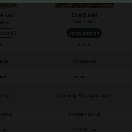
Sour Diesel
el Fast
Ganja Farmer
etics
Jetzt kaufen
uswahl
 €
5,25 €
iode
Fotoperiode
iert
Feminisiert
l Fast
Chemdog 91 x Super Skunk
Sativa
Meistens Sativa
Tage
9-10 Wochen