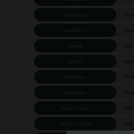
Blütentyp:
Foto
Geschlecht:
Femin
Genetik:
Sour
Spezies:
Meis
Blütezeit:
45-4
Geschmack:
Zitru
Indoor-Ertrag:
500-
Outdoor-Ertrag:
100-