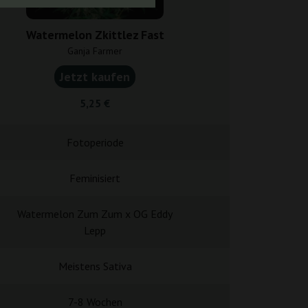
Watermelon Zkittlez Fast
Wedding C
Ganja Farmer
Ganja F
Jetzt kaufen
Jetzt k
5,25 €
5,25
Fotoperiode
Fotope
Feminisiert
Femini
Watermelon Zum Zum x OG Eddy
Wedding Cake 
Lepp
Meistens Sativa
Meistens
7-8 Wochen
6-9 Wo