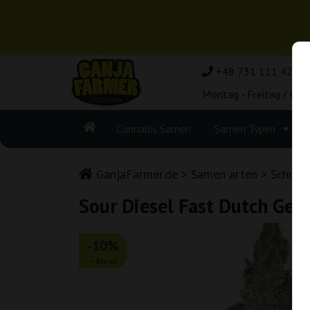
+48 731 111 420
Montag - Freitag / 08:
Cannabis Samen
Samen Typen
GanjaFarmer.de
Samen arten
Schnel
Sour Diesel Fast Dutch Gene
-10%
+ Extras