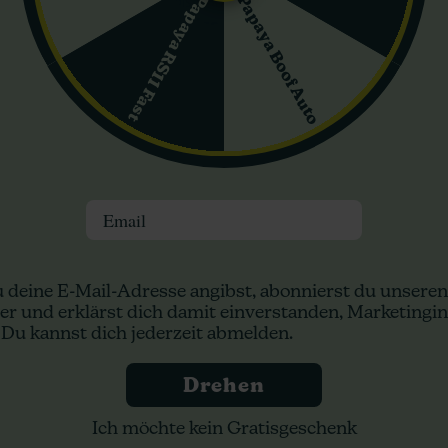
und Dieselduft, den Cannabis-Connaisseure lieben.
Papaya Boof Auto
Papaya RS11 Fast
l Fast von Dutch Genetics
inen erhebenden und euphorischen Rausch. Sie ist perfekt für dieje
isses Maß an Entspannung, ohne die überwältigende Lethargie, die of
m sie Kreativität fördert und die Konzentration steigert oder einf
enetics ein Muss für Enthusiasten und Züchter, die eine schnell b
ekten wünschen. Ob drinnen oder draußen kultiviert, verspricht sie 
Email
n:
 deine E-Mail-Adresse angibst, abonnierst du unseren
er und erklärst dich damit einverstanden, Marketingin
 Du kannst dich jederzeit abmelden.
Drehen
Ich möchte kein Gratisgeschenk