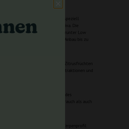
Miracle Alien Cookies) und einem speziell
ltnis von 60% Indica und 40% Sativa. Die
ür verschiedene Anbaumethoden, darunter Low
² rechnen, während beim Outdoor-Anbau bis zu
e Noten von reifen Bananen und Zitrusfrüchten
eichneten Wahl für aromatische Extraktionen und
g ein entspannendes und beruhigendes
t sie sowohl für den Freizeitgebrauch als auch
berzogen sind. Ihr umfangreiches Terpenprofil