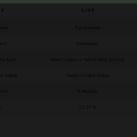
 €
4,20 €
iode
Fotoperiode
iert
Feminisiert
na Kush
Alien Cookies x Hybrid Male (Secret)
h Indica
Hauptsächlich Indica
chen
9 Wochen
%
23-27 %