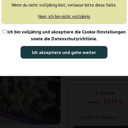
Wenn du nicht volljährig bist, verlasse bitte diese Seite.
Tagen
Nein, ich bin nicht volljährig
5 Samen
45
Ich bin volljährig und akzeptiere die Cookie-Einstellungen
Versand in 3-7
25% güns
sowie die Datenschutzrichtlinie.
Tagen
Ich akzeptiere und gehe weiter
10 Samen
86
Versand in 3-7
25% güns
Tagen
3 Samen
29,25 €
39,00 €
Anzahl der Pakete: