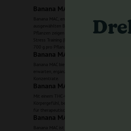
Banana MAC – Genetik und Wa
Banana MAC, entwickelt von Anesia Seeds, ist eine
ausgewählten Banana Kush-Phänotyp hervorgeht. D
Pflanzen zeigen ein kräftiges Wachstum, erreich
Stress Training (LST), Screen of Green (ScrOG) 
700 g pro Pflanze möglich sind. Die Blütezeit bet
Banana MAC – Geschmacksprofi
Banana MAC bietet ein außergewöhnlich fruchtig
erwarten, ergänzt durch feine Nuancen von Ananas
Konzentrate.
Banana MAC – Wirkung
Mit einem THC-Gehalt von bis zu 26% liefert Ban
Körpergefühl, begleitet von einem erhebenden un
für therapeutische Anwendungen geeignet, etwa zu
Banana MAC – Vorteile im Anba
Banana MAC ist eine äußerst harzige Sorte, deren 