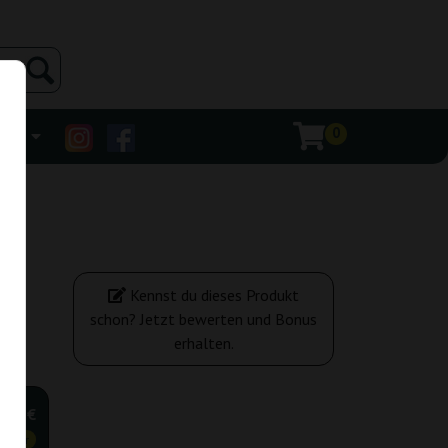
0
ehr
Kennst du dieses Produkt
schon? Jetzt bewerten und Bonus
erhalten.
,25 €
tiger