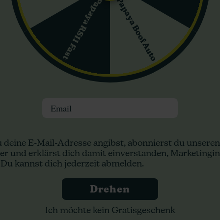
Papaya Boof Auto
Papaya RS11 Fast
Hash und anderen aromatischen Extrakten. Die Sorte gedeiht in ver
enzial auszuschöpfen. Ihre Anpassungsfähigkeit und das hohe Ertra
 Züchter.
n:
Email
 deine E-Mail-Adresse angibst, abonnierst du unseren
er und erklärst dich damit einverstanden, Marketingin
 Du kannst dich jederzeit abmelden.
MAC Ganja
 MAC
Drehen
Ganja Farmer
eeds
Ich möchte kein Gratisgeschenk
Jetzt kaufen
uswahl