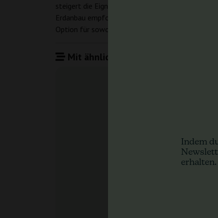
steigert die Eignung zur Herstellung von Bubble 
Erdanbau empfohlen wird, um das volle Terpenpot
Option für sowohl unerfahrene als auch erfahrene
Mit ähnlichen Produkten vergleiche
Indem du
Newslett
erhalten.
Banana
Anesia S
Deine A