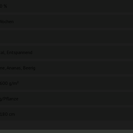
0 %
Wochen
al, Entspannend
ne, Ananas, Beerig
600 g/m²
g/Pflanze
180 cm