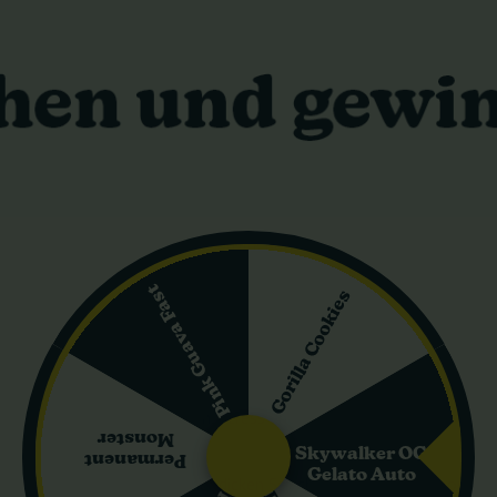
chstumsmerkmale
 feminisierte Photoperioden-Sorte, die aus der Kreuzung von MAC (
ieser Hybrid tendiert leicht zur Indica-Dominanz mit einem Verhä
en Höhen zwischen 120 und 180 cm und eignen sich hervorragend f
und Mainlining. Indoor-Grower können mit Erträgen von 500–600 g/m
rägt etwa 8 bis 9 Wochen.
l
es und tropisches Geschmacksprofil. Konsumenten können dominant
 und Beeren. Dieses reiche Terpenprofil macht sie zu einer ausgez
Pink Guava Fast
Gorilla Cookies
ana MAC starke und langanhaltende Effekte. Nutzer erleben häufi
d euphorischen zerebralen Rausch. Diese ausgewogene Wirkung mach
r Linderung von Schmerzen, Stress und Appetitlosigkeit.
u
Monster
Skywalker OG
Permanent
Gelato Auto
Blüten und Blätter von einer dicken Schicht glänzender Trichome ü