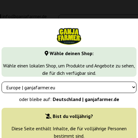
info@ganjafarmer.de
00 - 16:00
Seedbanken
Cannabis Sorten
Cannabis Stecklinge
M
Wähle deinen Shop:
eeds
Banana MAC
Wähle einen lokalen Shop, um Produkte und Angebote zu sehen,
die für dich verfügbar sind.
Züchter:
Anesia Seeds
oder bleibe auf:
Deutschland | ganjafarmer.de
Originalverpackung:
Bist du volljährig?
3 Samen
29
Diese Seite enthält Inhalte, die für volljährige Personen
bestimmt sind.
Versand in 3-7
25% güns