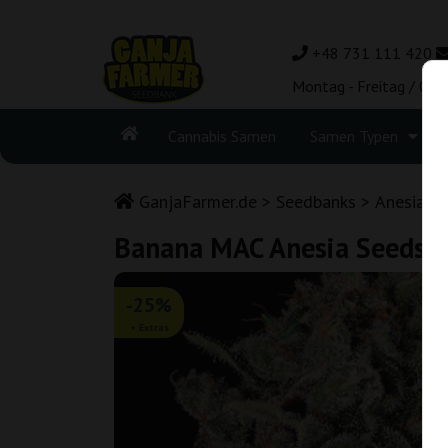
+48 731 111 420
Montag - Freitag / 08:
Cannabis Samen
Samen Typen
GanjaFarmer.de
Seedbanks
Anesia S
Banana MAC Anesia Seeds
-25%
+ Extras