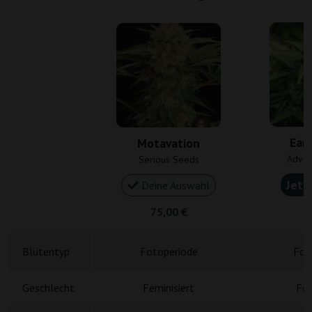
Ear
Motavation
Advan
Serious Seeds
Jetz
Deine Auswahl
75,00 €
1
Blütentyp
Fotoperiode
Fot
Geschlecht
Feminisiert
Fem