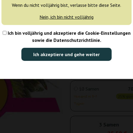
Wenn du nicht volljährig bist, verlasse bitte diese Seite.
Tagen
Nein, ich bin nicht volljährig
3 Samen
25
Ich bin volljährig und akzeptiere die Cookie-Einstellungen
Versand in 24 h
25% güns
sowie die Datenschutzrichtlinie.
5 Samen
38
Ich akzeptiere und gehe weiter
Versand in 3-7
25% güns
Tagen
10 Samen
70
Versand in 3-7
25% güns
Tagen
3 Samen