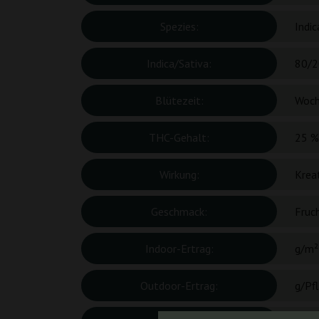
Spezies:
Indic
Indica/Sativa:
80/2
Blütezeit:
Woc
THC-Gehalt:
25 %
Wirkung:
Kreat
Geschmack:
Fruch
Indoor-Ertrag:
g/m²
Outdoor-Ertrag:
g/Pf