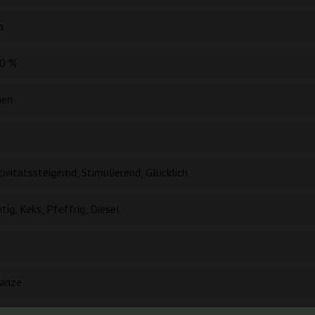
a
0 %
hen
ivitätssteigernd, Stimulierend, Glücklich
tig, Keks, Pfeffrig, Diesel
lanze