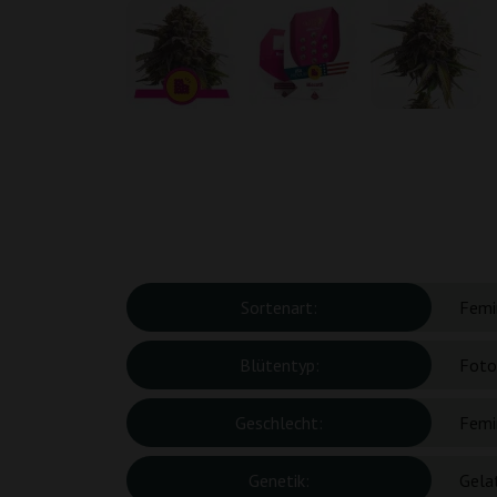
Sortenart:
Femin
Blütentyp:
Foto
Geschlecht:
Femin
Genetik:
Gela