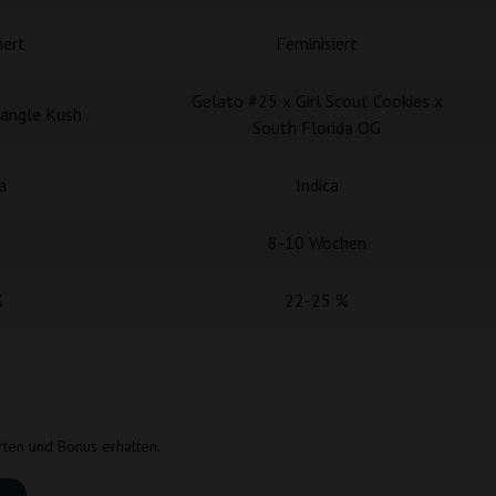
iert
Feminisiert
Gelato #25 x Girl Scout Cookies x
iangle Kush
South Florida OG
a
Indica
8-10 Wochen
%
22-25 %
rten und Bonus erhalten.