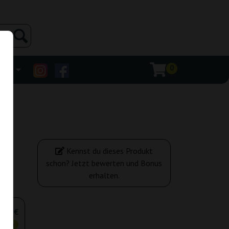
0
ehr
Kennst du dieses Produkt
schon? Jetzt bewerten und Bonus
erhalten.
,50 €
tiger