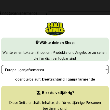
info@ganjafarmer.de
00 - 16:00
Seedbanken
Cannabis Sorten
Cannabis Stecklinge
M
Wähle deinen Shop:
 samen
Biscotti
Wähle einen lokalen Shop, um Produkte und Angebote zu sehen,
die für dich verfügbar sind.
Züchter:
Royal Queen Seeds
oder bleibe auf:
Deutschland | ganjafarmer.de
Originalverpackung:
Bist du volljährig?
1 Samen
10
Diese Seite enthält Inhalte, die für volljährige Personen
bestimmt sind.
Versand in 3-7
25% güns