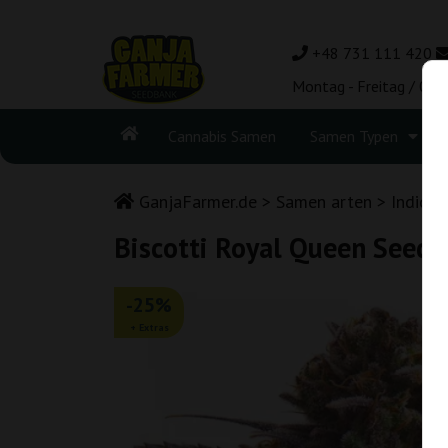
+48 731 111 420
Montag - Freitag / 08:
Cannabis Samen
Samen Typen
GanjaFarmer.de
Samen arten
Indica
Biscotti Royal Queen Seeds
-25%
+ Extras