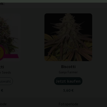
n:
Biscotti
tti
Ganja Farmer
n Seeds
Jetzt kaufen
uswahl
 €
5,60 €
iode
Fotoperiode