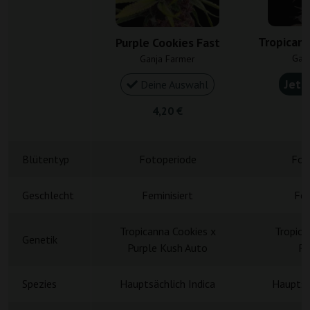
Tropicana
Purple Cookies Fast
Gan
Ganja Farmer
Jetz
Deine Auswahl
4,20 €
4
Blütentyp
Fotoperiode
Fot
Geschlecht
Feminisiert
Fem
Tropicanna Cookies x
Tropica
Genetik
Purple Kush Auto
Ru
Spezies
Hauptsächlich Indica
Hauptsä