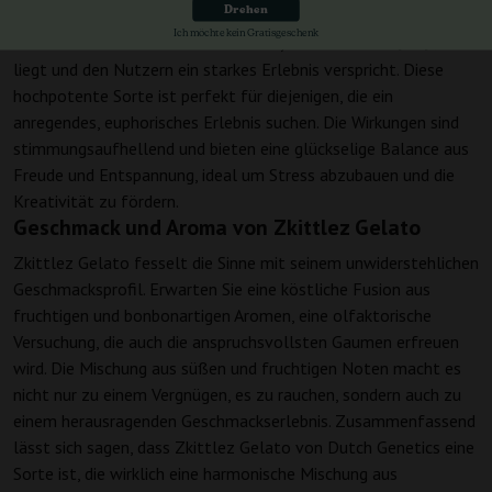
Drehen
Eines der bemerkenswertesten Merkmale von Zkittlez Gelato
Ich möchte kein Gratisgeschenk
ist sein beeindruckender THC-Gehalt, der zwischen 19-29%
liegt und den Nutzern ein starkes Erlebnis verspricht. Diese
hochpotente Sorte ist perfekt für diejenigen, die ein
anregendes, euphorisches Erlebnis suchen. Die Wirkungen sind
stimmungsaufhellend und bieten eine glückselige Balance aus
Freude und Entspannung, ideal um Stress abzubauen und die
Kreativität zu fördern.
Geschmack und Aroma von Zkittlez Gelato
Zkittlez Gelato fesselt die Sinne mit seinem unwiderstehlichen
Geschmacksprofil. Erwarten Sie eine köstliche Fusion aus
fruchtigen und bonbonartigen Aromen, eine olfaktorische
Versuchung, die auch die anspruchsvollsten Gaumen erfreuen
wird. Die Mischung aus süßen und fruchtigen Noten macht es
nicht nur zu einem Vergnügen, es zu rauchen, sondern auch zu
einem herausragenden Geschmackserlebnis. Zusammenfassend
lässt sich sagen, dass Zkittlez Gelato von Dutch Genetics eine
Sorte ist, die wirklich eine harmonische Mischung aus