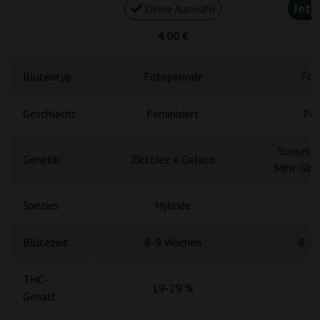
Jetz
Deine Auswahl
4,00 €
4
Blütentyp
Fotoperiode
Fot
Geschlecht
Feminisiert
Fem
Sunset S
Genetik
Zkittlez x Gelato
Mint Girl
Spezies
Hybride
H
Blütezeit
8-9 Wochen
8-1
THC-
19-29 %
Gehalt