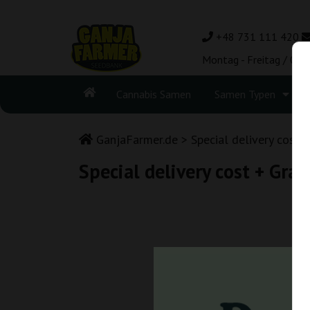
+48 731 111 420
Montag - Freitag / 08:
Cannabis Samen
Samen Typen
GanjaFarmer.de
Special delivery cost
Special delivery cost + Grat