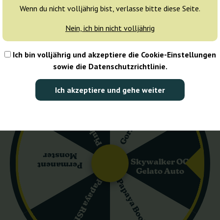
Wenn du nicht volljährig bist, verlasse bitte diese Seite.
1 Stück
Nein, ich bin nicht volljährig
39,00 €
Ich bin volljährig und akzeptiere die Cookie-Einstellungen
Anzahl der Pakete:
sowie die Datenschutzrichtlinie.
In den Warenkorb
Ich akzeptiere und gehe weiter
Pink Guava Fast
Gorilla Cookies
Preis pro Stück:
39,00 €
Sorteneigenschaften
Monster
Skywalker OG
Permanent
Gelato Auto
Papaya Boof Auto
Papaya RS11 Fast