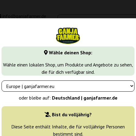
info@ganjafarmer.de
00 - 16:00
Seedbanken
Cannabis Sorten
Cannabis Stecklinge
M
Wähle deinen Shop:
Wähle einen lokalen Shop, um Produkte und Angebote zu sehen,
die für dich verfügbar sind.
is
Hersteller:
+ Gratis
oder bleibe auf:
Deutschland | ganjafarmer.de
Originalverpackung:
Bist du volljährig?
1 Stück
39
Versand in 24 h
Diese Seite enthält Inhalte, die für volljährige Personen
bestimmt sind.