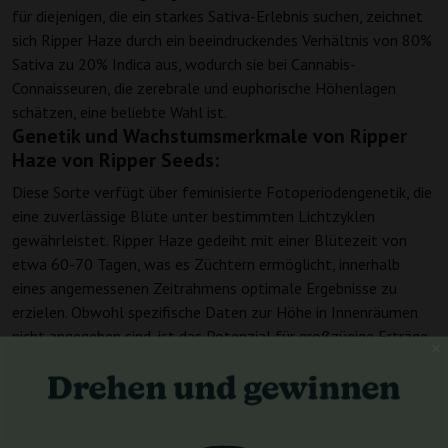
für diejenigen, die ein starkes Sativa-Erlebnis suchen, zeichnet
sich Ripper Haze durch ein beeindruckendes Verhältnis von 80%
Sativa zu 20% Indica aus, wodurch sie bei Cannabis-
Connaisseuren, die zerebrale und euphorische Höhenlagen
schätzen, eine beliebte Wahl ist.
Genetik und Wachstumsmerkmale von Ripper
Haze von Ripper Seeds:
Diese Sorte verfügt über feminisierte Fotoperiodengenetik, die
eine zuverlässige Blüte unter bestimmten Lichtzyklen
gewährleistet. Ripper Haze gedeiht mit einer Blütezeit von
etwa 60-70 Tagen, was es Züchtern ermöglicht, innerhalb
eines angemessenen Zeitrahmens optimale Ergebnisse zu
erzielen. Obwohl spezifische Daten zur Höhe in Innenräumen
nicht angegeben sind, ist das Potenzial für großzügige Erträge
erheblich, was sie ideal für den Anbau in Innenräumen und im
Freien macht. Erwarten Sie einen Ertrag in Innenräumen von
450-500 g/m² und einen Ertrag im Freien zwischen 600-700 g
pro Pflanze.