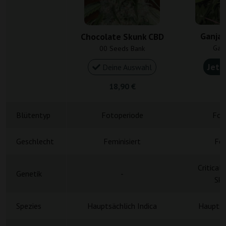
Ganja 
Chocolate Skunk CBD
Gan
00 Seeds Bank
Jetz
Deine Auswahl
18,90 €
4
Blütentyp
Fotoperiode
Fot
Geschlecht
Feminisiert
Fem
Critical
Genetik
-
Sku
Spezies
Hauptsächlich Indica
Hauptsä