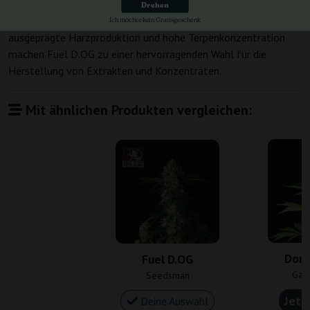
werden und 700-800 g pro Pflanze einbringen, wobei die Ernte
Drehen
auf der Nordhalbkugel Anfang Oktober bereit ist. Ihre
Ich möchte kein Gratisgeschenk
ausgeprägte Harzproduktion und hohe Terpenkonzentration
machen Fuel D.OG zu einer hervorragenden Wahl für die
Herstellung von Extrakten und Konzentraten.
Mit ähnlichen Produkten vergleichen:
Donn
Fuel D.OG
Gan
Seedsman
Jetz
Deine Auswahl