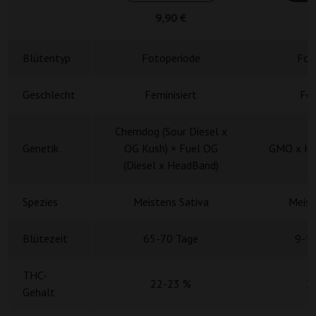
9,90 €
4
Blütentyp
Fotoperiode
Fot
Geschlecht
Feminisiert
Fem
Chemdog (Sour Diesel x
Genetik
OG Kush) × Fuel OG
GMO x Ha
(Diesel x HeadBand)
Spezies
Meistens Sativa
Meist
Blütezeit
65-70 Tage
9-1
THC-
22-23 %
2
Gehalt