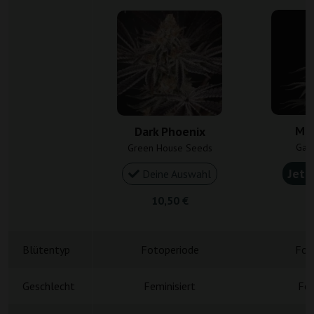
Mi
Dark Phoenix
Gan
Green House Seeds
Jetz
Deine Auswahl
10,50 €
4
Blütentyp
Fotoperiode
Fot
Geschlecht
Feminisiert
Fem