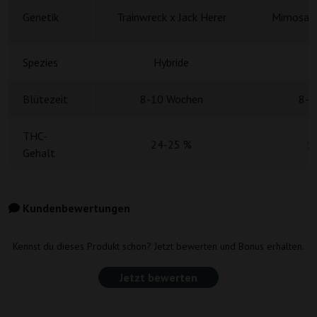
Genetik
Trainwreck x Jack Herer
Mimosa x
Spezies
Hybride
H
Blütezeit
8-10 Wochen
8-9
THC-
24-25 %
1
Gehalt
Kundenbewertungen
Kennst du dieses Produkt schon? Jetzt bewerten und Bonus erhalten.
Jetzt bewerten