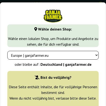
0
GanjaFarmer.de
Seedbanks
Green House Seeds
Dark Ph
Wähle deinen Shop:
Dark Phoenix Green House Seeds
Wähle einen lokalen Shop, um Produkte und Angebote zu
sehen, die für dich verfügbar sind.
-25%
+ Extras
oder bleibe auf:
Deutschland | ganjafarmer.de
Bist du volljährig?
Diese Seite enthält Inhalte, die für volljährige Personen
bestimmt sind.
Wenn du nicht volljährig bist, verlasse bitte diese Seite.