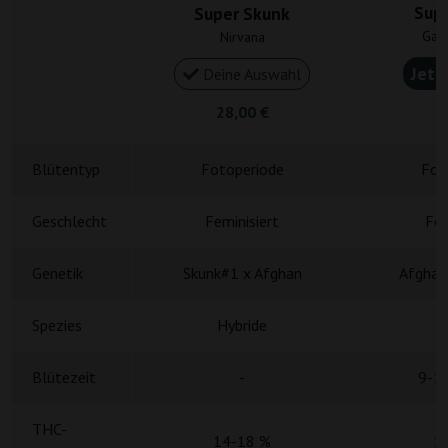
Sup
Super Skunk
Gan
Nirvana
Jetz
Deine Auswahl
28,00 €
4
Blütentyp
Fotoperiode
Fot
Geschlecht
Feminisiert
Fem
Genetik
Skunk#1 x Afghan
Afghani
Spezies
Hybride
Blütezeit
-
9-1
THC-
14-18 %
1