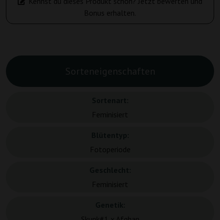
Kennst du dieses Produkt schon? Jetzt bewerten und
Bonus erhalten.
Sorteneigenschaften
Sortenart:
Feminisiert
Blütentyp:
Fotoperiode
Geschlecht:
Feminisiert
Genetik:
Skunk#1 x Afghan