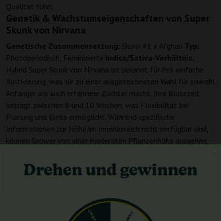
Qualität führt.
Genetik & Wachstumseigenschaften von Super
Skunk von Nirvana
Genetische Zusammensetzung:
Skunk #1 x Afghan
Typ:
Photoperiodisch, Feminisierte
Indica/Sativa-Verhältnis:
Hybrid Super Skunk von Nirvana ist bekannt für ihre einfache
Kultivierung, was sie zu einer ausgezeichneten Wahl für sowohl
Anfänger als auch erfahrene Züchter macht. Ihre Blütezeit
beträgt zwischen 8 und 10 Wochen, was Flexibilität bei
Planung und Ernte ermöglicht. Während spezifische
Informationen zur Höhe im Innenbereich nicht verfügbar sind,
können Grower von einer moderaten Pflanzenhöhe ausgehen,
die in verschiedenen Umgebungen handhabbar ist.
Erträge und Potenz: Super Skunk von Nirvana
Indoor-Ertrag:
400 - 500 g/m²
THC-Werte:
14-18%
CBD-
Gehalte:
0.1-1% Super Skunk ist eine ertragreiche Sorte, die
üppige Ernten für Indoor-Züchter verspricht. Mit einem THC-
Gehalt von 14-18% sorgt sie für ein potentes Erlebnis,